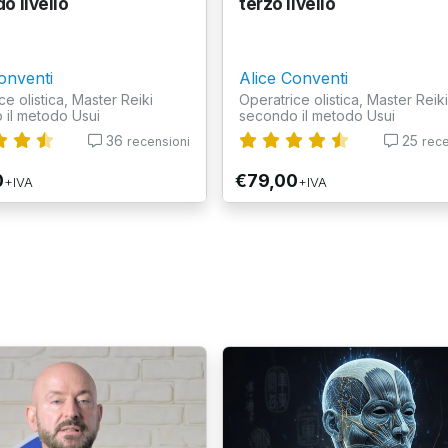
o livello
terzo livello
onventi
Alice Conventi
ce olistica, Master Reiki
Operatrice olistica, Master Reiki
 il metodo Usui
secondo il metodo Usui
36
25
recensioni
rece
0
€79,00
+IVA
+IVA