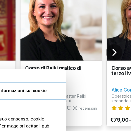
Corso di Reiki pratico di
Corso av
secondo livello
terzo liv
Alice Conventi
Alice Co
Informazioni sui cookie
nzo
Operatrice olistica, Master Reiki
Operatrice
secondo il metodo Usui
secondo i
36
nsioni
recensioni
io suo consenso, cookie
€49,00
€79,00
+IVA
+
 Per maggiori dettagli può