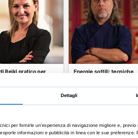
i Reiki pratico per
Energie sottili: tecniche
ianti
avanzate
onventi
Marco Montagnani
Dettagli
ce olistica, Master Reiki
Maestro taoista e Palma di Bro
 il metodo Usui
CONI (FIWUK)
43
14
recensioni
rece
ecnici per fornirle un’esperienza di navigazione migliore e, prev
5
€47,00
+IVA
+IVA
r proporle informazioni e pubblicità in linea con le sue preferenze.