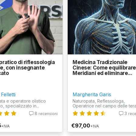
ratico di riflessologia
Medicina Tradizionale
e, con insegnante
Cinese: Come equilibrare 
cato
Meridiani ed eliminare...
Felletti
Margherita Garis
ta e operatore olistico
Naturopata, Reflessologa,
to, specializzato in...
Operatrice nel campo delle terap
8
3
recensioni
rece
5
€97,00
+IVA
+IVA