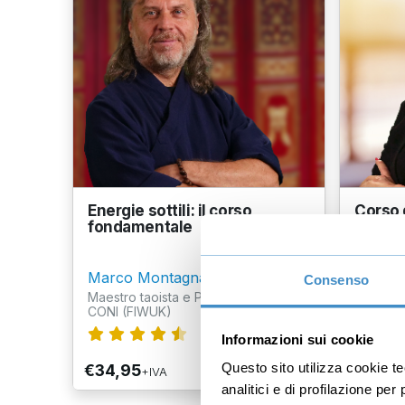
Energie sottili: il corso
Corso d
fondamentale
princip
Marco Montagnani
Alice C
Consenso
Maestro taoista e Palma di Bronzo
Operatri
CONI (FIWUK)
secondo
319
recensioni
Informazioni sui cookie
Questo sito utilizza cookie t
€34,95
€29,9
+IVA
analitici e di profilazione pe