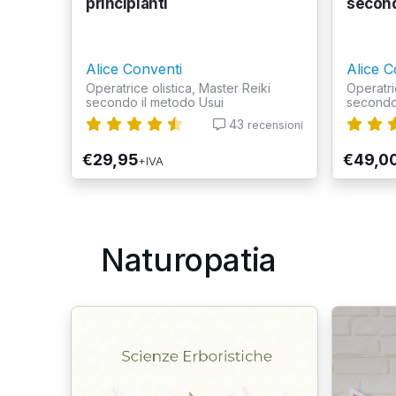
principianti
second
Alice Conventi
Alice C
Operatrice olistica, Master Reiki
Operatri
secondo il metodo Usui
secondo
43
recensioni
€29,95
€49,0
+IVA
Naturopatia