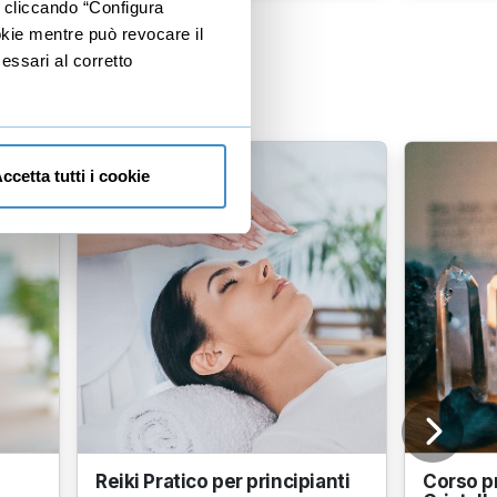
e cliccando “Configura
ookie mentre può revocare il
essari al corretto
ccetta tutti i cookie
i
Reiki Pratico per principianti
Corso pr