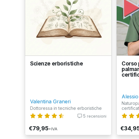
Scienze erboristiche
Corso p
palmar
certifi
Alessio 
Valentina Graneri
Naturopa
Dottoressa in tecniche erboristiche
certifica
5
recensioni
€79,95
€34,9
+IVA