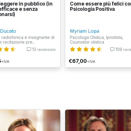
eggere in pubblico (in
Come essere più felici co
fficace e senza
Psicologia Positiva
narsi)
 Ducato
Myriam Lopa
radiofonica e insegnante di
Psicologa Olistica, Ipnotista,
e recitazione pre...
Counselor olistica
13
109
recensioni
rece
5
€67,00
+IVA
+IVA