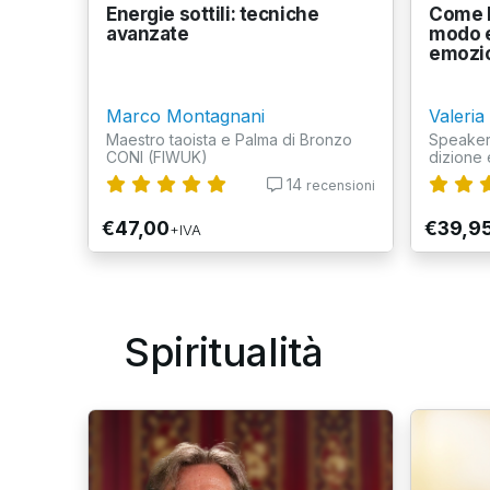
Energie sottili: tecniche
Come l
avanzate
modo e
emozio
Marco Montagnani
Valeria
Maestro taoista e Palma di Bronzo
Speaker 
CONI (FIWUK)
dizione 
14
recensioni
€47,00
€39,9
+IVA
Spiritualità