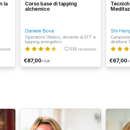
n la
Corso base di tapping
Tecnich
alchemico
Meditaz
Daniele Bova
Shi Hen
Operatore Olistico, docente di EFT e
Campione 
tapping energetico
direttore 
535
nsioni
recensioni
€87,00
€67,00
+IVA
+