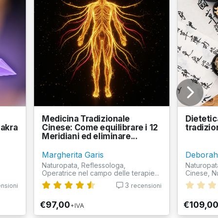
Medicina Tradizionale
Dietetic
hakra
Cinese: Come equilibrare i 12
tradizio
Meridiani ed eliminare...
Margherita Garis
Deborah 
Naturopata, Reflessologa,
Naturopat
Operatrice nel campo delle terapie...
Cinese, Nut
3
nsioni
recensioni
€97,00
€109,0
+IVA