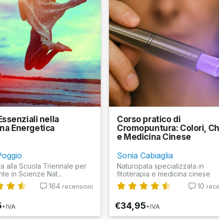
 Essenziali nella
Corso pratico di
na Energetica
Cromopuntura: Colori, C
e Medicina Cinese
Poggio
Sonia Cabiaglia
a alla Scuola Triennale per
Naturopata specializzata in
te in Scienze Nat...
fitoterapia e medicina cinese
164
10
recensioni
rece
5
€34,95
+IVA
+IVA