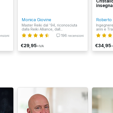
Cristall
insegnan
Monica Giovine
Roberto
Master Reiki dal '94, riconosciuta
Ingegnere
dalla Reiki Alliance, dall...
anni e Tra
196
nsioni
recensioni
€29,95
€34,95
+IVA
+