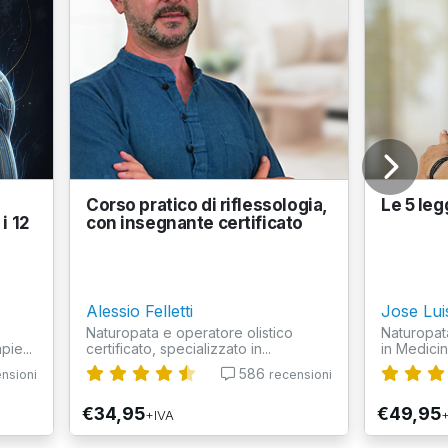
Corso pratico di riflessologia,
Le 5 leg
i 12
con insegnante certificato
Alessio Felletti
Jose Lu
Naturopata e operatore olistico
Naturopat
ie...
certificato, specializzato in...
in Medici
586
nsioni
recensioni
€34,95
€49,95
+IVA