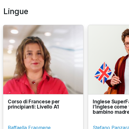
Lingue
Corso di Francese per
Inglese SuperF
principianti: Livello A1
l’inglese come
bambino madre
Raffaella Fraomene
Stefano Panzara