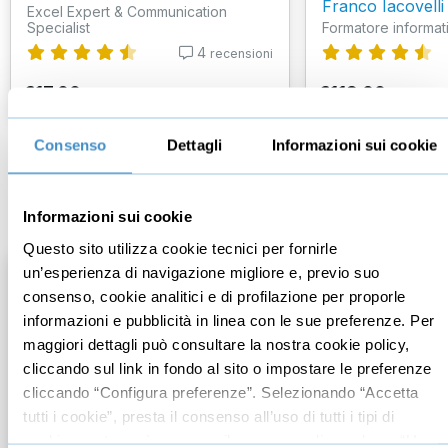
Franco Iacovelli
Excel Expert & Communication
Specialist
Formatore informat
4
recensioni
€17,00
€119,00
+IVA
+IVA
Consenso
Dettagli
Informazioni sui cookie
Word
Informazioni sui cookie
Questo sito utilizza cookie tecnici per fornirle
un’esperienza di navigazione migliore e, previo suo
consenso, cookie analitici e di profilazione per proporle
informazioni e pubblicità in linea con le sue preferenze. Per
maggiori dettagli può consultare la nostra cookie policy,
cliccando sul link in fondo al sito o impostare le preferenze
cliccando “Configura preferenze”. Selezionando “Accetta
tutti i cookie”, presta il consenso all’uso di tutti i tipi di
cookie mentre può revocare il consenso cliccando su “Usa