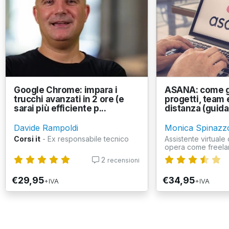
Google Chrome: impara i
ASANA: come g
trucchi avanzati in 2 ore (e
progetti, team e
sarai più efficiente p...
distanza (guida 
Davide Rampoldi
Monica Spinazz
Corsi it
- Ex responsabile tecnico
Assistente virtuale 
opera come freelan
2
recensioni
€29,95
€34,95
+IVA
+IVA