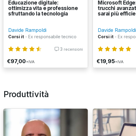
Educazione digitale:
Microsoft Edge:
ottimizza vita e professione
trucchi avanzati
sfruttando la tecnologia
sarai più efficie
Davide Rampoldi
Davide Rampoldi
Corsi it
- Ex responsabile tecnico
Corsi it
- Ex respo
3
recensioni
€97,00
€19,95
+IVA
+IVA
Produttività