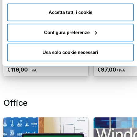
solo cookie necessari” e saranno attivati i soli cookie
tecnici necessari al corretto funzionamento del sito.
Accetta tutti i cookie
Microsoft Word versioni 2013
Microsoft Word
e 2016: il corso Fondamentale
fondamentale (
2019)
Configura preferenze
Franco Iacovelli
Franco Iacovelli
Formatore informatico
Formatore informat
Usa solo cookie necessari
28
recensioni
€119,00
€97,00
+IVA
+IVA
Office