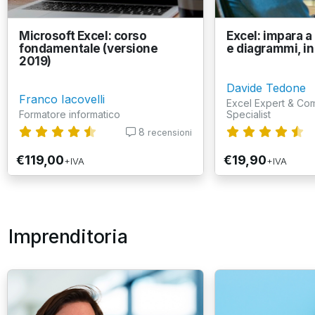
Microsoft Excel: corso
Excel: impara a 
fondamentale (versione
e diagrammi, in
2019)
Davide Tedone
Franco Iacovelli
Excel Expert & Co
Formatore informatico
Specialist
8
recensioni
€119,00
€19,90
+IVA
+IVA
Imprenditoria