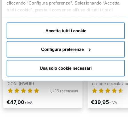
cliccando “Configura preferenze”. Selezionando “Accetta
tutti i cookie”, presta il consenso all’uso di tutti i tipi di
cookie mentre può revocare il consenso cliccando su “Usa
solo cookie necessari” e saranno attivati i soli cookie
tecnici necessari al corretto funzionamento del sito.
Accetta tutti i cookie
Energie sottili: tecniche
Come leggere in
Configura preferenze
avanzate
modo efficace 
emozionarsi)
Usa solo cookie necessari
Marco Montagnani
Valeria Ducato
Maestro taoista e Palma di Bronzo
Speaker radiofonic
CONI (FIWUK)
dizione e recitazion
13
recensioni
€47,00
€39,95
+IVA
+IVA