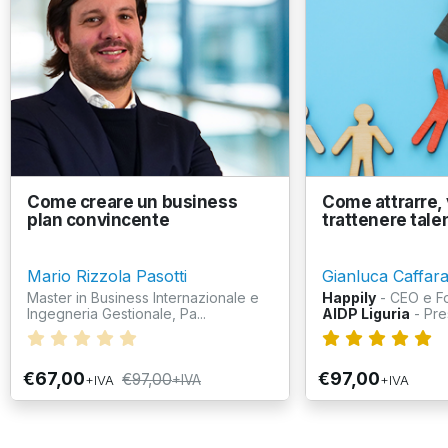
Come creare un business
Come attrarre, 
plan convincente
trattenere talen
Mario Rizzola Pasotti
Gianluca Caffarat
Master in Business Internazionale e
Happily
- CEO e F
Ingegneria Gestionale, Pa...
AIDP Liguria
- Pre
€67,00
€97,00
€97,00
+IVA
+IVA
+IVA