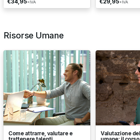
€34,95
€29,95
+IVA
+IVA
Risorse Umane
Come attrarre, valutare e
Valutazione del
trattenere talenti
umane: il cors