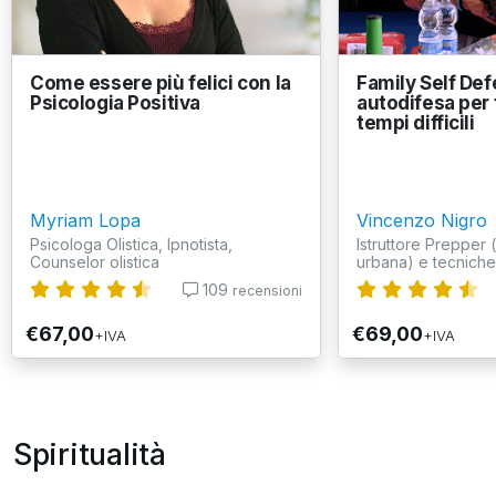
Come essere più felici con la
Family Self Def
Psicologia Positiva
autodifesa per 
tempi difficili
Myriam Lopa
Vincenzo Nigro
Psicologa Olistica, Ipnotista,
Istruttore Prepper
Counselor olistica
urbana) e tecniche d
109
recensioni
€67,00
€69,00
+IVA
+IVA
Spiritualità