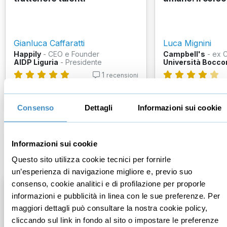
Gianluca Caffaratti
Luca Mignini
Happily
- CEO e Founder
Campbell's
- ex 
AIDP Liguria
- Presidente
Università Bocco
1
recensioni
€97,00
€147,00
+IVA
+IVA
Consenso
Dettagli
Informazioni sui cookie
Informazioni sui cookie
Mindfulness
Questo sito utilizza cookie tecnici per fornirle
un’esperienza di navigazione migliore e, previo suo
consenso, cookie analitici e di profilazione per proporle
informazioni e pubblicità in linea con le sue preferenze. Per
maggiori dettagli può consultare la nostra cookie policy,
cliccando sul link in fondo al sito o impostare le preferenze