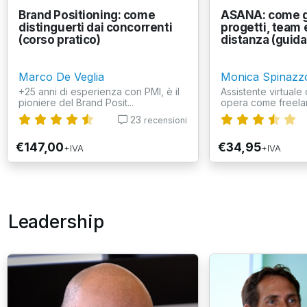
Brand Positioning: come
ASANA: come g
distinguerti dai concorrenti
progetti, team e
(corso pratico)
distanza (guida 
Marco De Veglia
Monica Spinazz
+25 anni di esperienza con PMI, è il
Assistente virtuale 
pioniere del Brand Posit...
opera come freelan
23
recensioni
€147,00
€34,95
+IVA
+IVA
Leadership