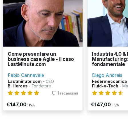
Come presentare un
Industria 4.0 &
business case Agile - il caso
Manufacturing: 
LastMinute.com
fondamentale
Fabio Cannavale
Diego Andreis
Lastminute.com
- CEO
Federmeccanica
B-Heroes
- Fondatore
Fluid-o-Tech
- Ma
1
recensioni
€147,00
€147,00
+IVA
+IVA