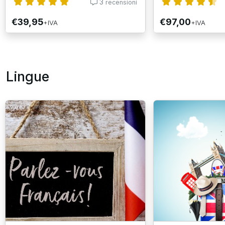
3
recensioni
€39,95
€97,00
+IVA
+IVA
Lingue