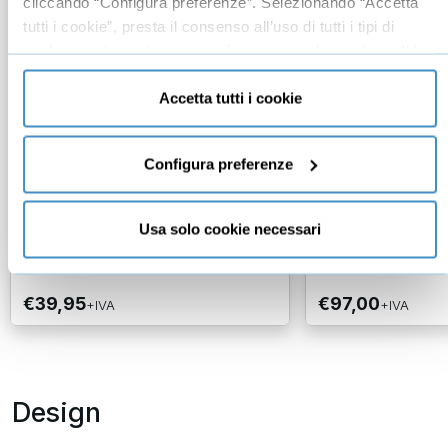
cliccando “Configura preferenze”. Selezionando “Accetta
tutti i cookie”, presta il consenso all’uso di tutti i tipi di
cookie mentre può revocare il consenso cliccando su “Usa
solo cookie necessari” e saranno attivati i soli cookie
tecnici necessari al corretto funzionamento del sito.
Accetta tutti i cookie
Dreamweaver CC (2015): Il
HTML5: il cors
Corso Fondamentale
Fondamentale
Configura preferenze
Antonio Mavaro
Franco Iacovelli
Adobe Certified Expert e Microsoft
Usa solo cookie necessari
Certified Professional
Formatore informat
3
recensioni
€39,95
€97,00
+IVA
+IVA
Design