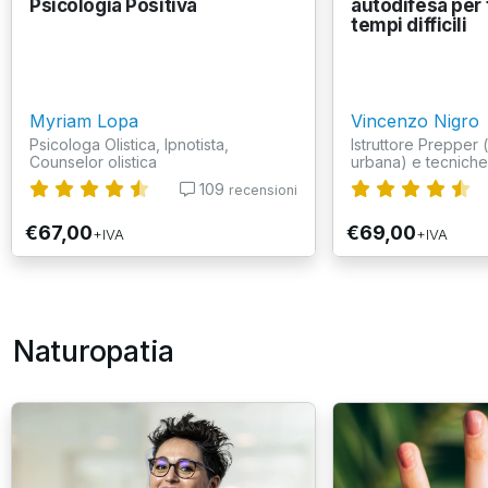
Psicologia Positiva
autodifesa per 
tempi difficili
Myriam Lopa
Vincenzo Nigro
Psicologa Olistica, Ipnotista,
Istruttore Prepper
Counselor olistica
urbana) e tecniche d
109
recensioni
€67,00
€69,00
+IVA
+IVA
Naturopatia