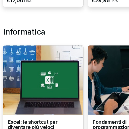
€17,00
€29,95
+IVA
+IVA
Informatica
Excel: le shortcut per
Fondamenti di
diventare più veloci
programmazione