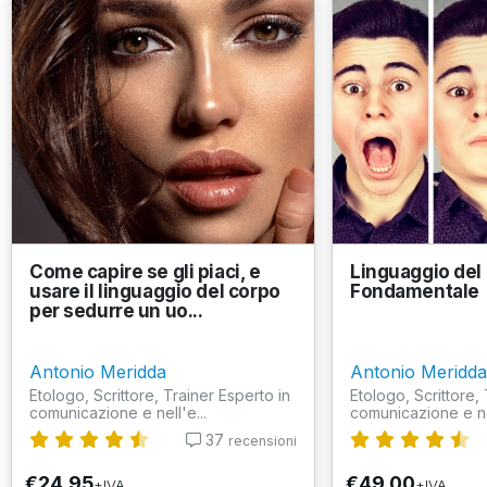
Come capire se gli piaci, e
Linguaggio del 
usare il linguaggio del corpo
Fondamentale
per sedurre un uo...
Antonio Meridda
Antonio Meridda
Etologo, Scrittore, Trainer Esperto in
Etologo, Scrittore,
comunicazione e nell'e...
comunicazione e nel
37
recensioni
€24,95
€49,00
+IVA
+IVA