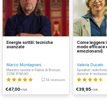
Energie sottili: tecniche
Come leggere in
avanzate
modo efficace 
emozionarsi)
Marco Montagnani
Valeria Ducato
Maestro taoista e Palma di Bronzo
Speaker radiofonic
CONI (FIWUK)
dizione e recitazion
14
recensioni
€47,00
€39,95
+IVA
+IVA