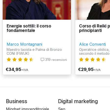
Energie sottili: il corso
Corso di Reiki 
fondamentale
principianti
Marco Montagnani
Alice Conventi
Maestro taoista e Palma di Bronzo
Operatrice olistica
CONI (FIWUK)
secondo il metodo
319
recensioni
€34,95
€29,95
+IVA
+IVA
Business
Digital marketing
Mindset imprenditoriale
Seo