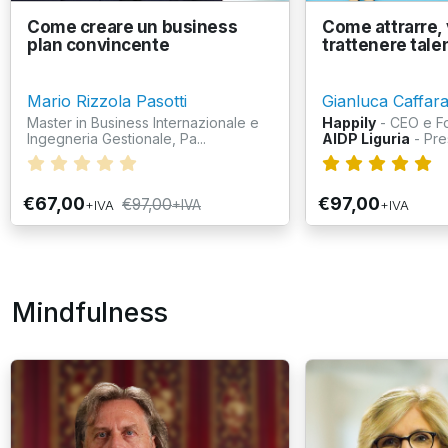
Come creare un business
Come attrarre, 
plan convincente
trattenere talen
Mario Rizzola Pasotti
Gianluca Caffarat
Master in Business Internazionale e
Happily
- CEO e F
Ingegneria Gestionale, Pa...
AIDP Liguria
- Pre
€67,00
€97,00
€97,00
+IVA
+IVA
+IVA
Mindfulness