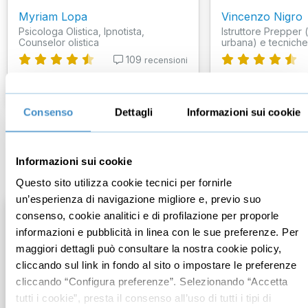
Myriam Lopa
Vincenzo Nigro
Psicologa Olistica, Ipnotista,
Istruttore Prepper
Counselor olistica
urbana) e tecniche d
109
recensioni
€67,00
€69,00
+IVA
+IVA
Consenso
Dettagli
Informazioni sui cookie
Mindset imprenditoriale
Informazioni sui cookie
Questo sito utilizza cookie tecnici per fornirle
un’esperienza di navigazione migliore e, previo suo
consenso, cookie analitici e di profilazione per proporle
informazioni e pubblicità in linea con le sue preferenze. Per
maggiori dettagli può consultare la nostra cookie policy,
cliccando sul link in fondo al sito o impostare le preferenze
cliccando “Configura preferenze”. Selezionando “Accetta
tutti i cookie”, presta il consenso all’uso di tutti i tipi di