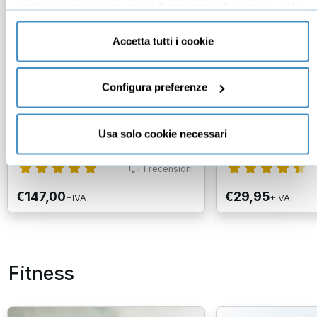
cookie mentre può revocare il consenso cliccando su “Usa
solo cookie necessari” e saranno attivati i soli cookie
tecnici necessari al corretto funzionamento del sito.
Accetta tutti i cookie
Fare business con etica
Come essere pi
realizzare di pi
Configura preferenze
Riccardo Illy
Luca Volpe
Usa solo cookie necessari
IllyCaffè
- Ex CEO
Considerato uno dei
Friuli Venezia Giulia
- Ex Presidente
mentalisti al giorno 
1
recensioni
€147,00
€29,95
+IVA
+IVA
Fitness