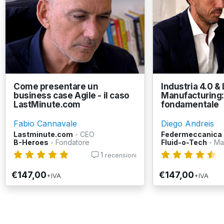
Come presentare un
Industria 4.0 &
business case Agile - il caso
Manufacturing: 
LastMinute.com
fondamentale
Fabio Cannavale
Diego Andreis
Lastminute.com
- CEO
Federmeccanica
B-Heroes
- Fondatore
Fluid-o-Tech
- Ma
1
recensioni
€147,00
€147,00
+IVA
+IVA