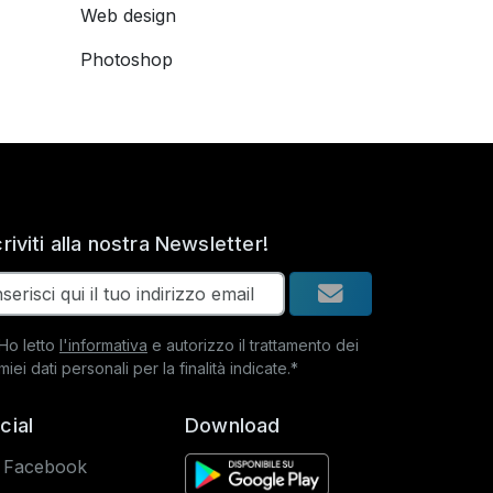
Web design
Photoshop
criviti alla nostra Newsletter!
Ho letto
l'informativa
e autorizzo il trattamento dei
miei dati personali per la finalità indicate.*
cial
Download
Facebook