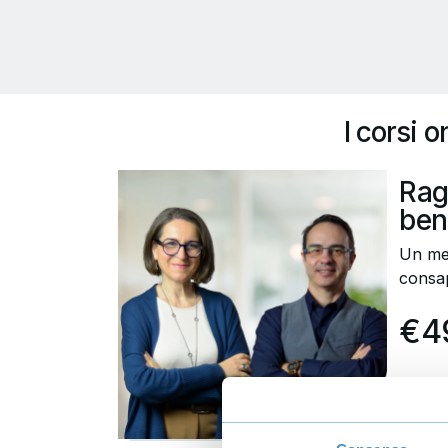
I corsi 
Rag
ben
Un met
consap
€4