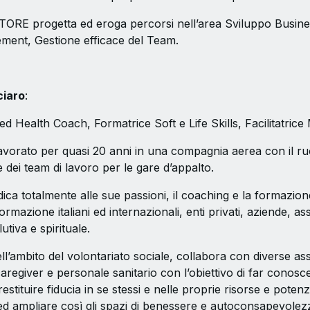
E progetta ed eroga percorsi nell’area Sviluppo Busine
ment, Gestione efficace del Team.
ciaro
:
 ed Health Coach, Formatrice Soft e Life Skills, Facilitatrice
avorato per quasi 20 anni in una compagnia aerea con il ruo
e dei team di lavoro per le gare d’appalto.
dica totalmente alle sue passioni, il coaching e la formazio
 formazione italiani ed internazionali, enti privati, aziende, as
utiva e spirituale.
ell’ambito del volontariato sociale, collabora con diverse as
caregiver e personale sanitario con l’obiettivo di far conosc
stituire fiducia in se stessi e nelle proprie risorse e potenz
d ampliare così gli spazi di benessere e autoconsapevolez