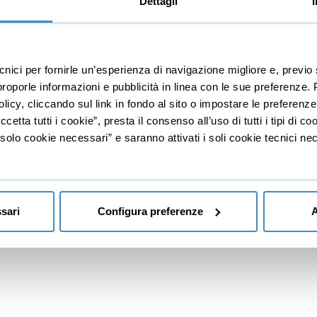
Dettagli
ecnici per fornirle un’esperienza di navigazione migliore e, prev
tal marketing
Educazione finanzia
r proporle informazioni e pubblicità in linea con le sue preferenze.
licy, cliccando sul link in fondo al sito o impostare le preferenz
Investimenti
etta tutti i cookie”, presta il consenso all’uso di tutti i tipi di c
lo cookie necessari” e saranno attivati i soli cookie tecnici nec
l media manager
Finanza
merce
Trading
e
Economia
sari
Configura preferenze
A
nalyst