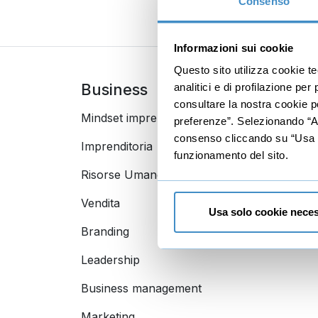
Consenso
Informazioni sui cookie
Questo sito utilizza cookie t
Business
Digi
analitici e di profilazione pe
consultare la nostra cookie po
Mindset imprenditoriale
Seo
preferenze”. Selezionando “Acc
consenso cliccando su “Usa so
Imprenditoria
Socia
funzionamento del sito.
Risorse Umane
E-com
Vendita
Googl
Usa solo cookie neces
Branding
Data a
Leadership
Business management
Marketing