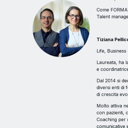
Come FORMATOR
Talent manage
Tiziana Pellic
Life, Business
Laureata, ha l
e coordinatric
Dal 2014 si de
diversi enti di
di crescita evol
Molto attiva n
con pazienti, 
Coaching per re
comunicative e