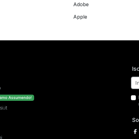
Adobe
Apple
Is
o
iamo Assumendo!
.it
So
i