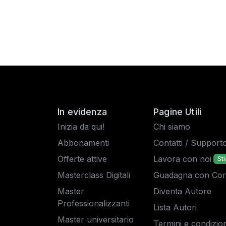
In evidenza
Pagine Utili
Inizia da qui!
Chi siamo
Abbonamenti
Contatti / Support
Offerte attive
Lavora con noi
St
Masterclass Digitali
Guadagna con Corsi
Master
Diventa Autore
Professionalizzanti
Lista Autori
Master universitario
Termini e condizion