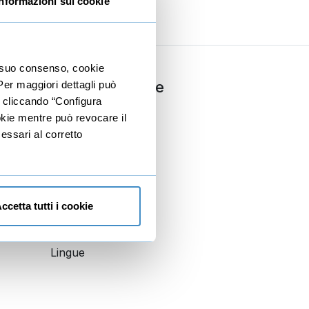
Informazioni sui cookie
io suo consenso, cookie
ria
Comunicazione
 Per maggiori dettagli può
e cliccando “Configura
Copywriting
ookie mentre può revocare il
essari al corretto
PNL
Dizione
Public speaking
ccetta tutti i cookie
Scrittura
Lingue