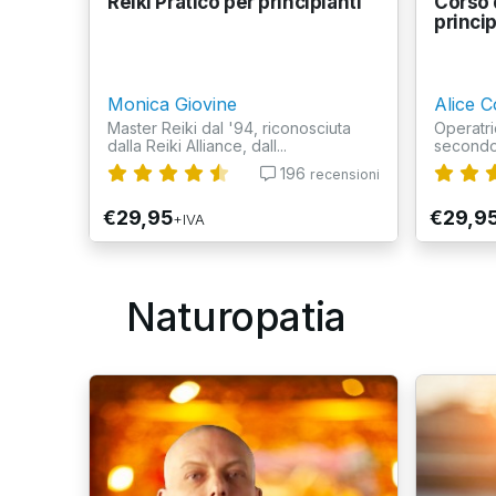
Reiki Pratico per principianti
Corso d
princip
Monica Giovine
Alice C
Master Reiki dal '94, riconosciuta
Operatri
dalla Reiki Alliance, dall...
secondo
196
recensioni
€29,95
€29,9
+IVA
Naturopatia