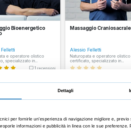
gio Bioenergetico
Massaggio Craniosacrale
o
Felletti
Alessio Felletti
ta e operatore olistico
Naturopata e operatore olistico
to, specializzato in...
certificato, specializzato in...
1
recensioni
00
€87,00
+IVA
+IVA
Dettagli
ecnici per fornirle un’esperienza di navigazione migliore e, prev
r proporle informazioni e pubblicità in linea con le sue preferenze.