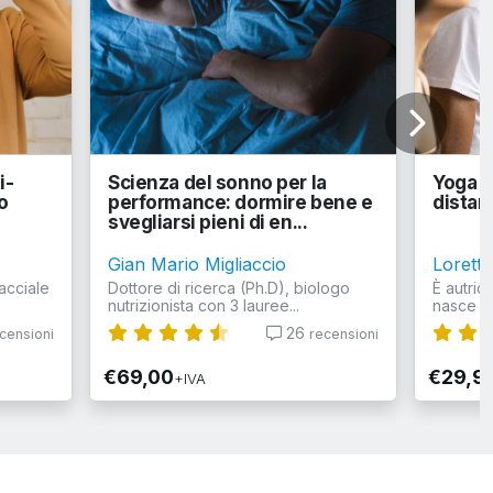
i-
Scienza del sonno per la
Yoga de
o
performance: dormire bene e
distan
svegliarsi pieni di en...
Gian Mario Migliaccio
Loretta
Facciale
Dottore di ricerca (Ph.D), biologo
È autric
nutrizionista con 3 lauree...
nasce da
26
censioni
recensioni
€69,00
€29,9
+IVA