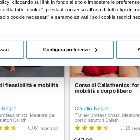
licy, cliccando sul link in fondo al sito o impostare le preferenz
etta tutti i cookie”, presta il consenso all’uso di tutti i tipi di c
lo cookie necessari” e saranno attivati i soli cookie tecnici nec
sari
Configura preferenze
A
i flessibilità e mobilità
Corso di Calisthenics: for
mobilità a corpo libero
o Negro
Claudio Negro
professionista, ideatore del
Trainer professionista, ideatore
uttori Calisth...
corso istruttori Calisth...
61
26
recensioni
rece