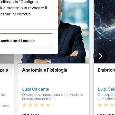
e cliccando “Configura
ookie mentre può revocare il
essari al corretto
ccetta tutti i cookie
za e
Anatomia e Fisiologia
Embriol
Luigi Calcante
Luigi Ca
 del
Omeopata, naturopata e ricercatore
Omeopata,
in medicina naturale
in medicin
nsioni