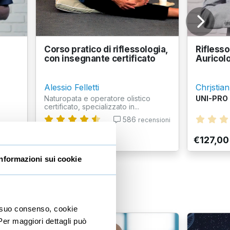
Corso pratico di riflessologia,
Riflesso
con insegnante certificato
Auricol
Alessio Felletti
Chrjstian
Naturopata e operatore olistico
UNI-PRO
certificato, specializzato in...
586
recensioni
€34,95
€127,00
+IVA
Informazioni sui cookie
io suo consenso, cookie
 Per maggiori dettagli può