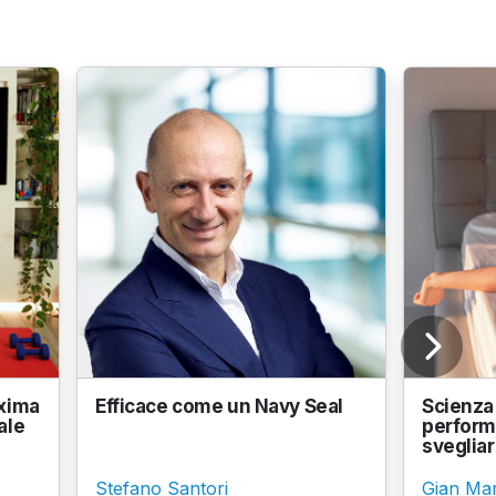
axima
Efficace come un Navy Seal
Scienza 
ale
perform
svegliars
Stefano Santori
Gian Mar