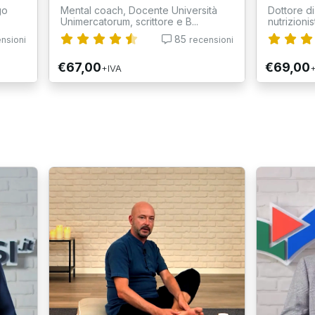
go
Mental coach, Docente Università
Dottore di
Unimercatorum, scrittore e B...
nutrizionis
85
nsioni
recensioni
€67,00
€69,00
+IVA