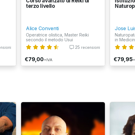
Corso avanzato di Reiki di
Istituzio
terzo livello
Naturop
Alice Conventi
Jose Lu
Operatrice olistica, Master Reiki
Naturopat
secondo il metodo Usui
in Medici
25
nsioni
recensioni
€79,00
€79,95
+IVA
+