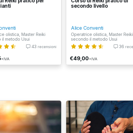
i Reiki pratico per
Corso di Reiki pratico di
ianti
secondo livello
onventi
Alice Conventi
ce olistica, Master Reiki
Operatrice olistica, Master Reiki
 il metodo Usui
secondo il metodo Usui
43
36
recensioni
rece
5
€49,00
+IVA
+IVA