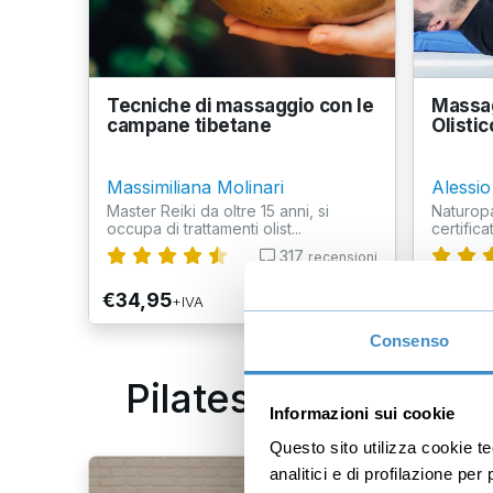
Tecniche di massaggio con le
Massag
campane tibetane
Olistic
Massimiliana Molinari
Alessio 
Master Reiki da oltre 15 anni, si
Naturopa
occupa di trattamenti olist...
certifica
317
recensioni
€34,95
€109,
+IVA
Consenso
Pilates
Informazioni sui cookie
Questo sito utilizza cookie t
analitici e di profilazione pe