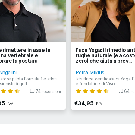
rimettere in asse la
Face Yoga: il rimedio ant
na vertebrale e
rughe naturale (e a cost
orare la postura
zero) che aiuta a prev...
Angelini
Petra Miklus
tore pilota Formula 1 e atleti
Istruttrice certificata di Yoga 
ionisti di golf
e fondatrice di Viso...
74
64
recensioni
re
95
€34,95
+IVA
+IVA