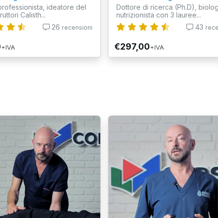
professionista, ideatore del
Dottore di ricerca (Ph.D), biolo
uttori Calisth...
nutrizionista con 3 lauree...
26
43
recensioni
rece
0
€297,00
+IVA
+IVA