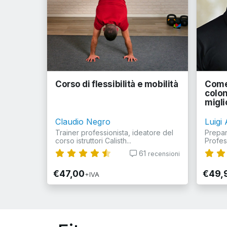
Corso di flessibilità e mobilità
Come 
colon
migli
Claudio Negro
Luigi 
Trainer professionista, ideatore del
Prepara
corso istruttori Calisth...
Profess
61
recensioni
€47,00
€49,
+IVA