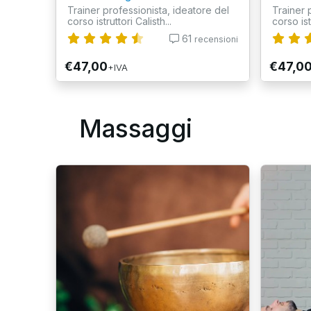
Trainer professionista, ideatore del
Trainer 
corso istruttori Calisth...
corso istr
61
recensioni
€47,00
€47,0
+IVA
Massaggi