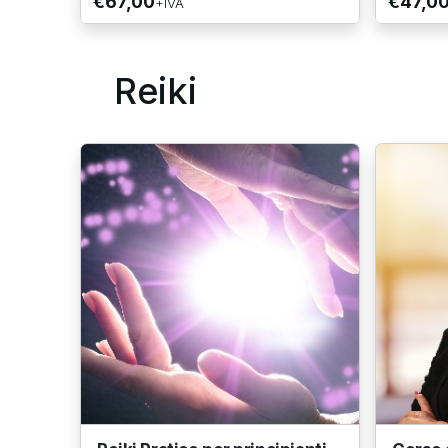
€67,00
€47,0
+IVA
Reiki