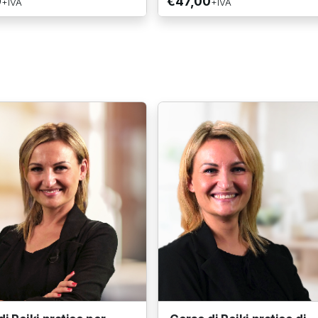
0
€47,00
+IVA
+IVA