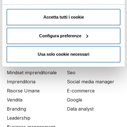
all’uso di tutti i tipi di cookie mentre può revocare il
36 lezioni
consenso cliccando su “Usa solo cookie necessari” e
€39,90
saranno attivati i soli cookie tecnici necessari al corretto
Accetta tutti i cookie
+IVA
funzionamento del sito.
Configura preferenze
Usa solo cookie necessari
Business
Digital marketing
Mindset imprenditoriale
Seo
Imprenditoria
Social media manager
Risorse Umane
E-commerce
Vendita
Google
Branding
Data analyst
Leadership