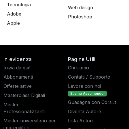
Tecnologia
Web design
Adobe
Photoshop
Apple
In evidenza
Pagine Utili
Inizia da qui!
Chi siamo
Abbonamenti
Contatti / Supporto
Offerte attive
Lavora con noi
Stiamo Assumendo!
Masterclass Digitali
Guadagna con Corsi.it
Master
Professionalizzanti
Diventa Autore
Master universitario per
Lista Autori
imprenditori