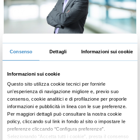
Corso base di Radiestesia: guida
passo passo per iniziare
Consenso
Dettagli
Informazioni sui cookie
Scopri come utilizzare il pendolo e la radiestesia per
percepire e riequilibrare le energie sottili che
Informazioni sui cookie
influenzano il tuo benessere. Con la guida esperta di
Roberto Rubbo, imparerai tecniche pratiche per
Questo sito utilizza cookie tecnici per fornirle
connetterti con il tuo intuito e trasformare la tua
un’esperienza di navigazione migliore e, previo suo
sensibilità energetica in uno strumento di crescita
consenso, cookie analitici e di profilazione per proporle
personale.
informazioni e pubblicità in linea con le sue preferenze.
Per maggiori dettagli può consultare la nostra cookie
policy, cliccando sul link in fondo al sito o impostare le
preferenze cliccando “Configura preferenze”.
8 Recensioni
Selezionando “Accetta tutti i cookie”, presta il consenso
Durata: 01h 40m 33s