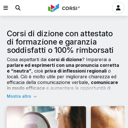
Corsi di dizione con attestato
di formazione e garanzia
soddisfatti o 100% rimborsati
Cosa aspettarti dai
corsi di dizione
? Imparerai a
parlare ed esprimerti con una pronuncia corretta
e “neutra”
, cioè
priva di inflessioni regionali
o
locali. Ciò è molto utile per migliorare chiarezza ed
efficacia della comunicazione verbale,
comunicare
in modo efficace
e aumentare le opportunità di
successo nella tua vita personale e professionale.
Mostra altro