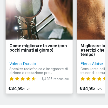
Come migliorare la voce (con
Migliorare la 
pochi minuti al giorno)
esercizi che fa
tempo)
Valeria Ducato
Elena Aloise
Speaker radiofonica e insegnante di
Consulente call c
dizione e recitazione pre...
trainer di comunic
335
recensioni
€34,95
€34,95
+IVA
+IVA