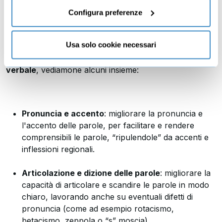
corsi di dizione?
Configura preferenze
Usa solo cookie necessari
I corsi di dizione hanno lo scopo di
migliorare
differenti aspetti della voce e della comunicazione
verbale
, vediamone alcuni insieme:
Pronuncia e accento
: migliorare la pronuncia e
l'accento delle parole, per facilitare e rendere
comprensibili le parole, “ripulendole” da accenti e
inflessioni regionali.
Articolazione e dizione delle parole
: migliorare la
capacità di articolare e scandire le parole in modo
chiaro, lavorando anche su eventuali difetti di
pronuncia (come ad esempio rotacismo,
betacismo, zeppola o “s” moscia).