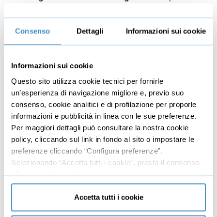
addolcendo la tua cadenza dialettale o la cadenza
linguistica (se provieni da un paese straniero) e
Consenso
Dettagli
Informazioni sui cookie
articolare bene le parole.
Fonetica
: si occupa dello studio dei foni, cioè i
Informazioni sui cookie
suoni prodotti e recepiti dalle persone durante un
processo di comunicazione verbale. È importante
Questo sito utilizza cookie tecnici per fornirle
imparare a
pronunciare correttamente suoni e
un’esperienza di navigazione migliore e, previo suo
parole
, per comunicare in modo chiaro e
consenso, cookie analitici e di profilazione per proporle
comprensibile.
informazioni e pubblicità in linea con le sue preferenze.
Per maggiori dettagli può consultare la nostra cookie
policy, cliccando sul link in fondo al sito o impostare le
preferenze cliccando “Configura preferenze”.
Scopriamo adesso
su quali aspetti lavorare
durante
Selezionando “Accetta tutti i cookie”, presta il consenso
un corso di dizione online.
all’uso di tutti i tipi di cookie mentre può revocare il
consenso cliccando su “Usa solo cookie necessari” e
Quali aspetti della voce si
saranno attivati i soli cookie tecnici necessari al corretto
Accetta tutti i cookie
funzionamento del sito.
migliorano frequentando i