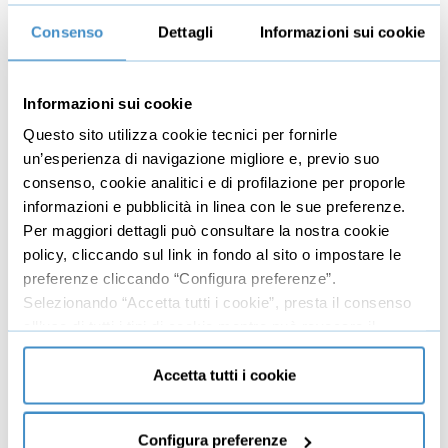
Questo corso è un viaggio verso la “stanza dei
Consenso
Dettagli
Informazioni sui cookie
bottoni” della tua mente, per sbloccare il tuo
potenziale a un livello mai raggiunto prima. Come se
finalmente avessi nelle tue mani il libretto di istruzioni
Informazioni sui cookie
del tuo cervello. Presto imparerai a fare cose che
Questo sito utilizza cookie tecnici per fornirle
prima ti sarebbero parse impossibili, e con una facilità
un’esperienza di navigazione migliore e, previo suo
sorprendente. Tutto questo grazie a una serie di
consenso, cookie analitici e di profilazione per proporle
esercizi guidati, tra cui lo schermo mentale, risalente al
informazioni e pubblicità in linea con le sue preferenze.
1923, e oggi aggiornati con le ultime scoperte nei
Per maggiori dettagli può consultare la nostra cookie
campi delle neuroscienze, delle frequenze sonore e
policy, cliccando sul link in fondo al sito o impostare le
della fisica quantistica.
preferenze cliccando “Configura preferenze”.
Selezionando “Accetta tutti i cookie”, presta il consenso
all’uso di tutti i tipi di cookie mentre può revocare il
33 Recensioni
consenso cliccando su “Usa solo cookie necessari” e
Durata: 06h 54m 45s
saranno attivati i soli cookie tecnici necessari al corretto
Accetta tutti i cookie
43 lezioni
funzionamento del sito.
€397,00
+IVA
Configura preferenze