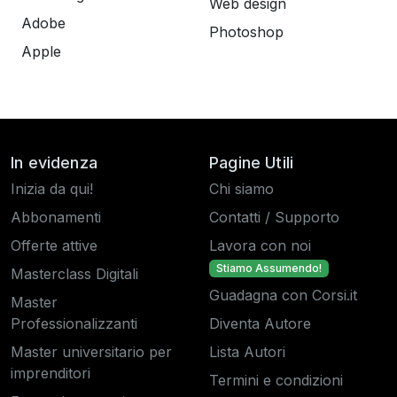
Web design
Adobe
Photoshop
Apple
In evidenza
Pagine Utili
Inizia da qui!
Chi siamo
Abbonamenti
Contatti / Supporto
Offerte attive
Lavora con noi
Stiamo Assumendo!
Masterclass Digitali
Guadagna con Corsi.it
Master
Professionalizzanti
Diventa Autore
Master universitario per
Lista Autori
imprenditori
Termini e condizioni