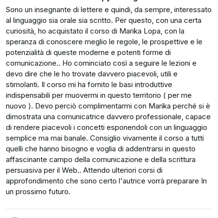
un libero professionista, un imprenditore, o comunque
Sono un insegnante di lettere e quindi, da sempre, interessato
hai un ruolo di diretta responsabilità sul tuo business.
al linguaggio sia orale sia scritto. Per questo, con una certa
Il suo più grande amore è la scrittura, ecco perché
curiosità, ho acquistato il corso di Marika Lopa, con la
Forse ti sei reso conto che una buona strategia di
si prende cura nello specifico del settore
speranza di conoscere meglio le regole, le prospettive e le
marketing necessita di una cosa molto importante: i
“Copywriting”. Ha lavorato e lavora tuttora a
potenzialità di queste moderne e potenti forme di
testi.
diversi progetti con lo scrittore Giuseppe De Renzi
comunicazione.. Ho cominciato così a seguire le lezioni e
(Una voce dal Passato – Leone Editore).
devo dire che le ho trovate davvero piacevoli, utili e
Ma non sai come fare per scriverne di efficaci.
stimolanti. Il corso mi ha fornito le basi introduttive
Con lui è coautrice del “Laboratorio di scrittura
Da dove bisognerebbe partire e secondo quali criteri?
indispensabili per muovermi in questo territorio ( per me
creativa Associazione SCRI.VI.MI. “ e di una
nuovo ). Devo perciò complimentarmi con Marika perché si è
Imparando le basi essenziali del Copywriting e basando
sceneggiatura teatrale diventata ora
dimostrata una comunicatrice davvero professionale, capace
la tua strategia marketing anche sul potere delle parole,
di rendere piacevoli i concetti esponendoli con un linguaggio
cortometraggio.
sarai in grado di:
semplice ma mai banale. Consiglio vivamente il corso a tutti
quelli che hanno bisogno e voglia di addentrarsi in questo
La puoi raggiungere sul sito
www.marikalopa.it
valorizzare la tua unicità differenziandoti dai
affascinante campo della comunicazione e della scrittura
competitors (e ti spiegherò perché in questo modo
persuasiva per il Web.. Attendo ulteriori corsi di
riuscirai addirittura a NON AVERE competitors,
approfondimento che sono certo l'autrice vorrà preparare In
un prossimo futuro.
rendendo il tuo Business ancora più ETICO e
soddisfacente);
scrivere pagine di vendita più performanti, che