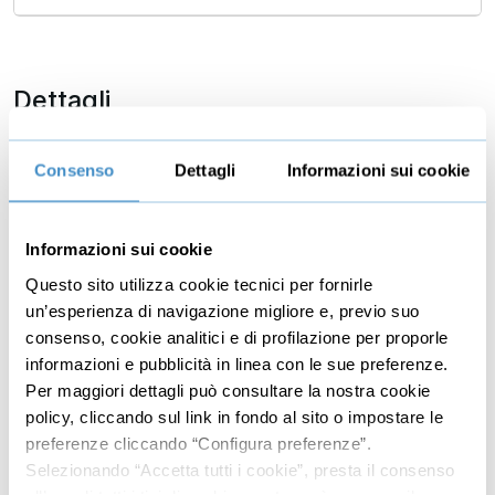
Dettagli
Ti capita mai di pensare che i tuoi “
concorrenti
” stiano
raggiungendo maggiori risultati e più velocemente di te
Consenso
Dettagli
Informazioni sui cookie
nel business?
Oppure che “
tutti sono su Internet
”, ma che tu non sai
Informazioni sui cookie
come usare questo potente mezzo per far crescere la
Mostra altro
Questo sito utilizza cookie tecnici per fornirle
tua attività?
un’esperienza di navigazione migliore e, previo suo
Ti ritrovi a chiederti che tipo di testi potrebbero rendere
consenso, cookie analitici e di profilazione per proporle
più performante il tuo sito internet e i tuoi Social?
informazioni e pubblicità in linea con le sue preferenze.
Per maggiori dettagli può consultare la nostra cookie
Autore
O ancora: ti senti mai frustrato perché ti sembra che il
policy, cliccando sul link in fondo al sito o impostare le
tuo Brand non venga percepito correttamente online?
preferenze cliccando “Configura preferenze”.
Marika Lopa
Selezionando “Accetta tutti i cookie”, presta il consenso
Ebbene, tutte le domande che ti stai facendo