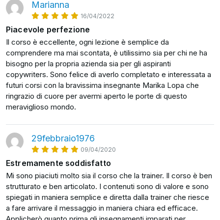
Marianna
aumentano la tua mailing list;
16/04/2022
essere più credibile sui social.
Piacevole perfezione
Imparerai a utilizzare la scrittura (il copywriting) per
Il corso è eccellente, ogni lezione è semplice da
vendere attraverso la metodologia R.I.C (Racconta,
comprendere ma mai scontata, è utilissimo sia per chi ne ha
Incanta, Cattura) perché nel corso vedremo come
bisogno per la propria azienda sia per gli aspiranti
copywriters. Sono felice di averlo completato e interessata a
proporti al meglio al tuo pubblico.
futuri corsi con la bravissima insegnante Marika Lopa che
Col metodo del “
Viaggio dell’Eroe
” imparerai a
ringrazio di cuore per avermi aperto le porte di questo
distinguerti e valorizzarti. Imparerai a scrivere da te una
meraviglioso mondo.
pagina di vendita.
29febbraio1976
Troverai negli allegati degli esempi, dei progetti pronti, e
scoprirai come farlo in maniera pratica.
09/04/2020
Estremamente soddisfatto
Alla fine del corso saprai come scrivere una pagina di
Mi sono piaciuti molto sia il corso che la trainer. Il corso è ben
vendita che converte, come si struttura un post social
strutturato e ben articolato. I contenuti sono di valore e sono
che cattura l’attenzione, ma soprattutto saprai come si
spiegati in maniera semplice e diretta dalla trainer che riesce
scrive una biografia che ti differenzia dai tuoi
a fare arrivare il messaggio in maniera chiara ed efficace.
competitors per il tuo sito web.
Applicherò quanto prima gli insegnamenti imparati per