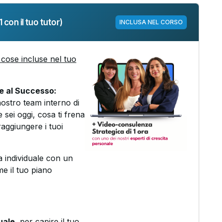
 con il tuo tutor)
INCLUSA NEL CORSO
cose incluse nel tuo
ne al Successo:
nostro team interno di
 sei oggi, cosa ti frena
aggiungere i tuoi
 individuale con un
me il tuo piano
uale
, per capire il tuo