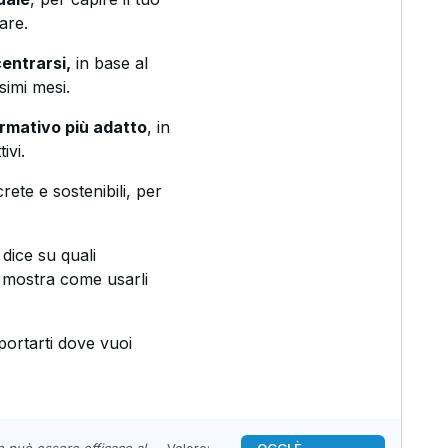
are.
entrarsi,
in base al
simi mesi.
ormativo più adatto
, in
ivi.
rete e sostenibili, per
i dice su quali
i mostra come usarli
portarti dove vuoi
n può essere efficace al
Valore:
OGGI È