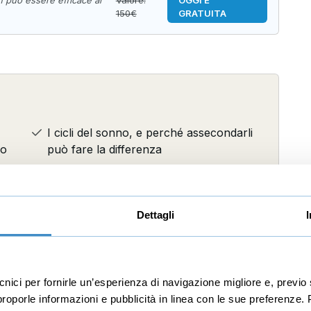
150€
GRATUITA
I cicli del sonno, e perché assecondarli
no
può fare la differenza
re
Come misurare il sonno con strumenti e
tecnologia, e come migliorare i risultato
mese dopo mese
Dettagli
I 30 motivi per i quali non dormi, e tutte
le soluzioni per farlo
ecnici per fornirle un’esperienza di navigazione migliore e, prev
r proporle informazioni e pubblicità in linea con le sue preferenze.