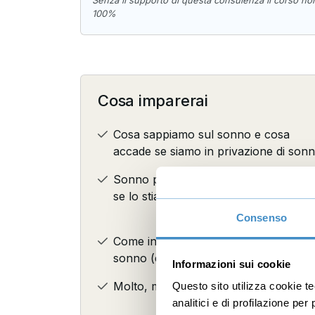
100%
Cosa imparerai
Cosa sappiamo sul sonno e cosa
accade se siamo in privazione di son
Sonno profondo di qualità: come capi
se lo stiamo raggiungendo
Consenso
Come individuare gli ostacoli al buon
sonno (e come rimuoverli)
Informazioni sui cookie
Molto, molto altro...
Questo sito utilizza cookie t
analitici e di profilazione pe