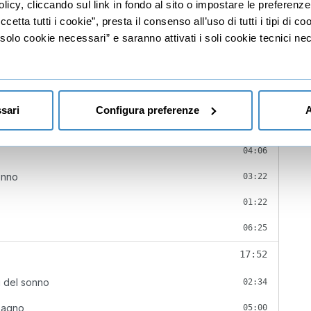
licy, cliccando sul link in fondo al sito o impostare le preferenz
etta tutti i cookie”, presta il consenso all’uso di tutti i tipi di c
lo cookie necessari” e saranno attivati i soli cookie tecnici nec
08:30
08:30
sari
Configura preferenze
A
15:15
04:06
onno
03:22
01:22
06:25
17:52
ni del sonno
02:34
 bagno
05:00