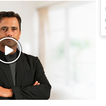
Riprodurre
il
video