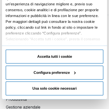
un’esperienza di navigazione migliore e, previo suo
consenso, cookie analitici e di profilazione per proporle
informazioni e pubblicità in linea con le sue preferenze.
Per maggiori dettagli può consultare la nostra cookie
policy, cliccando sul link in fondo al sito o impostare le
Business
Digital marketing
preferenze cliccando “Configura preferenze”.
Mindset imprenditoriale
Seo
Selezionando “Accetta tutti i cookie”, presta il consenso
Imprenditoria
Social media manager
all’uso di tutti i tipi di cookie mentre può revocare il
consenso cliccando su “Usa solo cookie necessari” e
Risorse Umane
E-commerce
saranno attivati i soli cookie tecnici necessari al corretto
Accetta tutti i cookie
Vendita
Google
funzionamento del sito.
Branding
Data analyst
Configura preferenze
Leadership
Business management
Usa solo cookie necessari
Marketing
Produttività
Gestione aziendale