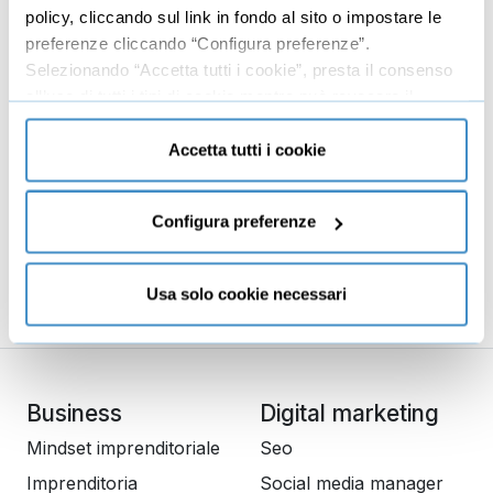
mani e della forza della tua mente, ti permette di avere
policy, cliccando sul link in fondo al sito o impostare le
più energia personale, ed eliminare la stanchezza.
preferenze cliccando “Configura preferenze”.
Selezionando “Accetta tutti i cookie”, presta il consenso
all’uso di tutti i tipi di cookie mentre può revocare il
consenso cliccando su “Usa solo cookie necessari” e
43 Recensioni
saranno attivati i soli cookie tecnici necessari al corretto
Accetta tutti i cookie
Durata: 01h 36m 26s
funzionamento del sito.
24 lezioni
Configura preferenze
€29,95
+IVA
Usa solo cookie necessari
Business
Digital marketing
Mindset imprenditoriale
Seo
Imprenditoria
Social media manager