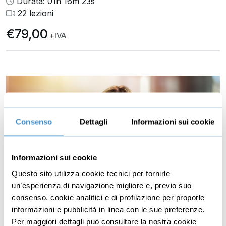
Durata: 01h 16m 23s
22 lezioni
€79,00
+IVA
Consenso
Dettagli
Informazioni sui cookie
Informazioni sui cookie
Questo sito utilizza cookie tecnici per fornirle
un’esperienza di navigazione migliore e, previo suo
consenso, cookie analitici e di profilazione per proporle
Corso di Reiki pratico per principianti
informazioni e pubblicità in linea con le sue preferenze.
Padroneggia l'antica pratica che con il solo uso delle
Per maggiori dettagli può consultare la nostra cookie