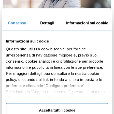
Consenso
Dettagli
Informazioni sui cookie
I principi SOLID per lo sviluppo
software
Impara i principi di sviluppo e come applicarli per
Informazioni sui cookie
rendere un software manutenibile ed estendibile nel
Questo sito utilizza cookie tecnici per fornirle
tempo.
un’esperienza di navigazione migliore e, previo suo
consenso, cookie analitici e di profilazione per proporle
informazioni e pubblicità in linea con le sue preferenze.
Per maggiori dettagli può consultare la nostra cookie
Durata: 02h 19m 01s
policy, cliccando sul link in fondo al sito o impostare le
14 lezioni
preferenze cliccando “Configura preferenze”.
€44,95
+IVA
Selezionando “Accetta tutti i cookie”, presta il consenso
all’uso di tutti i tipi di cookie mentre può revocare il
consenso cliccando su “Usa solo cookie necessari” e
saranno attivati i soli cookie tecnici necessari al corretto
Accetta tutti i cookie