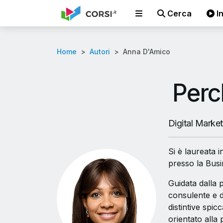
Cerca
In
Home
Autori
Anna D'Amico
Perc
Digital Marke
Si è laureata 
presso la Bus
Guidata dalla 
consulente e d
distintive spi
orientato alla