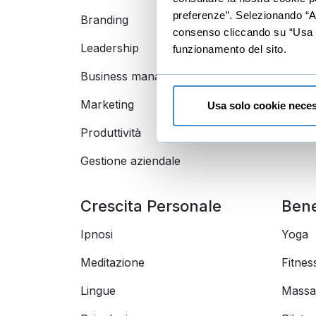
preferenze”. Selezionando “Acc
Branding
Data a
consenso cliccando su “Usa so
Leadership
funzionamento del sito.
Business management
Marketing
Usa solo cookie neces
Produttività
Gestione aziendale
Crescita Personale
Ben
Ipnosi
Yoga
Meditazione
Fitnes
Lingue
Massa