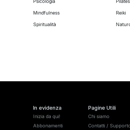
Psicologia
Pilates
Mindfulness
Reiki
Spiritualità
Natur
In evidenza
Pagine Utili
Inizia da qui!
Chi siamo
Abbonamenti
Contatti / Support