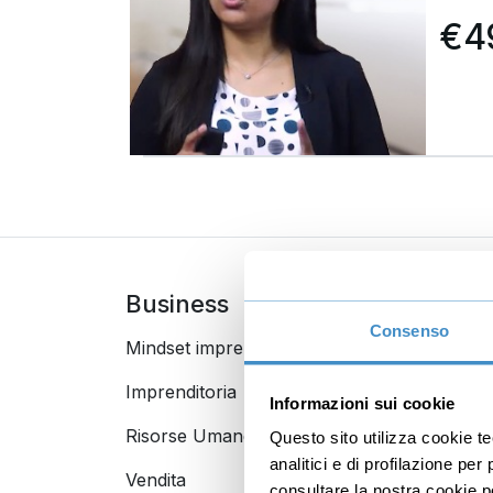
€4
Business
Digi
Consenso
Mindset imprenditoriale
Seo
Imprenditoria
Socia
Informazioni sui cookie
Risorse Umane
E-com
Questo sito utilizza cookie t
analitici e di profilazione pe
Vendita
Googl
consultare la nostra cookie po