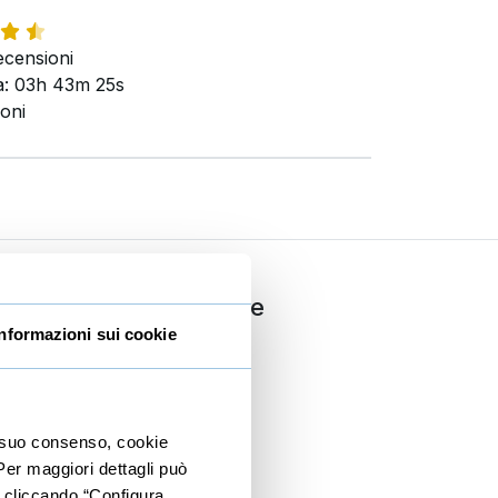
censioni
: 03h 43m 25s
ioni
ria
Comunicazione
Informazioni sui cookie
Copywriting
PNL
Dizione
io suo consenso, cookie
 Per maggiori dettagli può
Public speaking
e cliccando “Configura