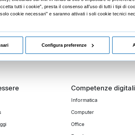
etta tutti i cookie”, presta il consenso all’uso di tutti i tipi di c
nalyst
lo cookie necessari” e saranno attivati i soli cookie tecnici nec
sari
Configura preferenze
A
essere
Competenze digitali
Informatica
s
Computer
ggi
Office