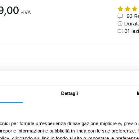
9,00
+IVA
93 Re
Durata
31 lez
tal marketing
Educazione finanzia
Dettagli
Investimenti
l media manager
Finanza
merce
Trading
ecnici per fornirle un’esperienza di navigazione migliore e, prev
r proporle informazioni e pubblicità in linea con le sue preferenze.
e
Economia
licy, cliccando sul link in fondo al sito o impostare le preferenz