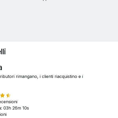
li
a
butori rimangano, i clienti riacquistino e i
censioni
: 03h 26m 10s
ioni