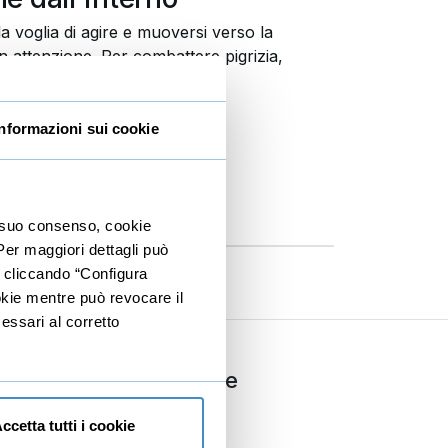
a voglia di agire e muoversi verso la
on attenzione. Per combattere pigrizia,
 dall'interno
Informazioni sui cookie
ecensioni
: 02h 43m 00s
ioni
io suo consenso, cookie
 Per maggiori dettagli può
e cliccando “Configura
ookie mentre può revocare il
essari al corretto
ria
Comunicazione
Copywriting
ccetta tutti i cookie