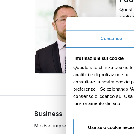
Questo
realiz
dubbi 
€9
Consenso
Informazioni sui cookie
Questo sito utilizza cookie t
analitici e di profilazione pe
consultare la nostra cookie po
preferenze”. Selezionando “Acc
consenso cliccando su “Usa so
funzionamento del sito.
Business
Digi
Mindset imprenditoriale
Seo
Usa solo cookie neces