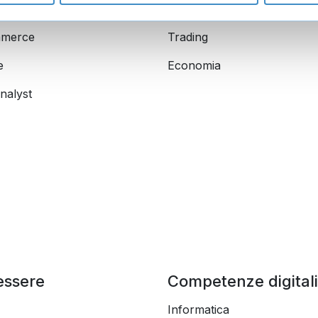
l media manager
Finanza
merce
Trading
e
Economia
nalyst
essere
Competenze digitali
Informatica