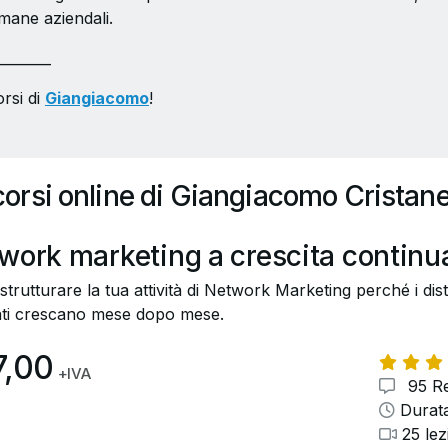
umane aziendali.
________
orsi di
Giangiacomo
!
 corsi online di Giangiacomo Cristanel
work marketing a crescita continu
trutturare la tua attività di Network Marketing perché i distri
ati crescano mese dopo mese.
7,00
+IVA
95 Re
Durata
25 lez