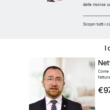
delle risorse 
_______________
Scopri tutti i c
I
Net
Come s
fattur
€9