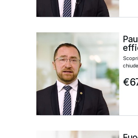
Pau
eff
Scopri
chiude
€6
Fuo