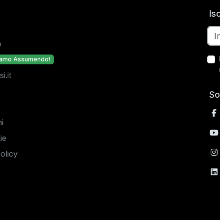
Is
o
iamo Assumendo!
.it
So
i
ie
olicy