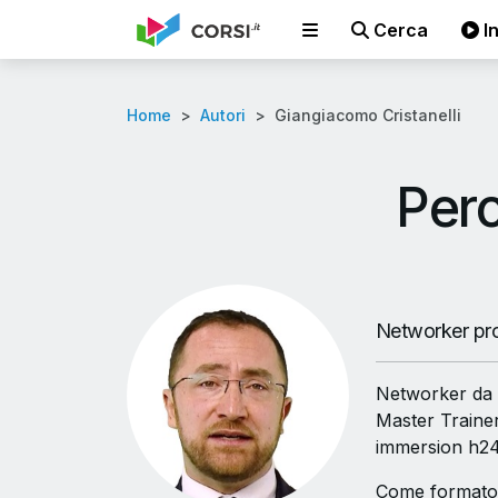
Cerca
In
Home
Autori
Giangiacomo Cristanelli
Perc
Networker prof
Networker da 6
Master Trainer
immersion h24"
Come formatore