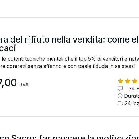
ra del rifiuto nella vendita: come e
icaci
 le potenti tecniche mentali che il top 5% di venditori e n
re contratti senza affanno e con totale fiducia in se stessi
7,00
+IVA
174 R
Durata
24 lez
co Sacro: far nascere la motivazion