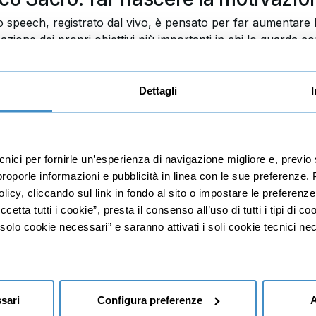
 speech, registrato dal vivo, è pensato per far aumentare l
zazione dei propri obiettivi più importanti in chi lo guarda c
e limiti mentali, e per far sorgere una motivazione che parte
7,00
Dettagli
+IVA
160 R
Durata
28 lez
ecnici per fornirle un’esperienza di navigazione migliore e, prev
r proporle informazioni e pubblicità in linea con le sue preferenze.
licy, cliccando sul link in fondo al sito o impostare le preferenz
etta tutti i cookie”, presta il consenso all’uso di tutti i tipi di c
lo cookie necessari” e saranno attivati i soli cookie tecnici nec
tal marketing
Educazione finanzia
Investimenti
sari
Configura preferenze
A