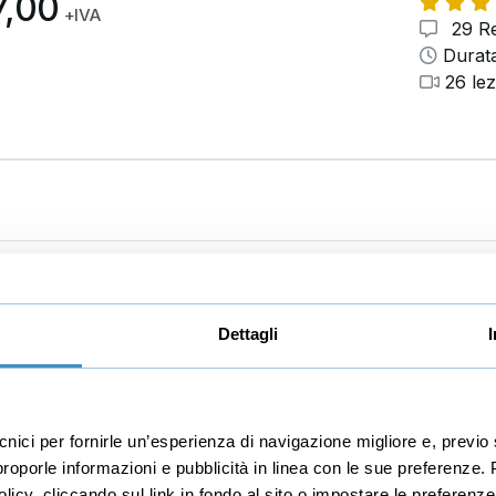
7,00
+IVA
29 Re
Durata
26 lez
tal marketing
Educazione finanzia
Dettagli
Investimenti
l media manager
Finanza
merce
Trading
ecnici per fornirle un’esperienza di navigazione migliore e, prev
r proporle informazioni e pubblicità in linea con le sue preferenze.
e
Economia
licy, cliccando sul link in fondo al sito o impostare le preferenz