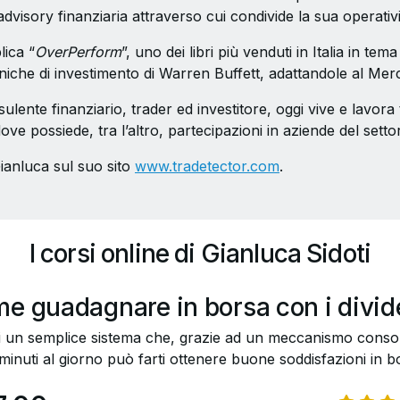
dvisory finanziaria attraverso cui condivide la sua operativi
ica “
OverPerform
”, uno dei libri più venduti in Italia in te
cniche di investimento di Warren Buffett, adattandole al Merc
sulente finanziario, trader ed investitore, oggi vive e lavor
ve possiede, tra l’altro, partecipazioni in aziende del setto
ianluca sul suo sito
www.tradetector.com
.
I corsi online di Gianluca Sidoti
e guadagnare in borsa con i divid
 un semplice sistema che, grazie ad un meccanismo consoli
minuti al giorno può farti ottenere buone soddisfazioni in b