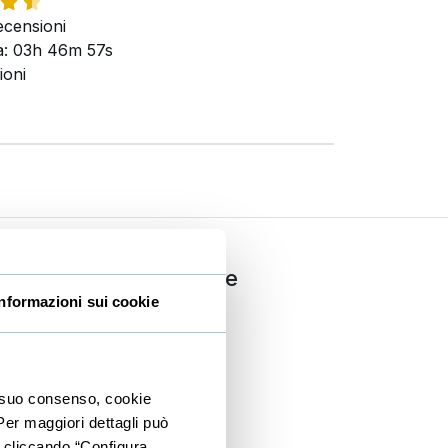
censioni
: 03h 46m 57s
ioni
ria
Comunicazione
Informazioni sui cookie
Copywriting
PNL
Dizione
io suo consenso, cookie
 Per maggiori dettagli può
Public speaking
e cliccando “Configura