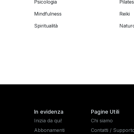
Psicologia
Pilates
Mindfulness
Reiki
Spiritualità
Natur
In evidenza
Pagine Utili
Inizia da qui!
Chi siamo
Abbonamenti
Contatti / Support