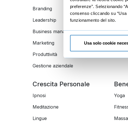
preferenze”. Selezionando “Acc
Branding
Data a
consenso cliccando su “Usa so
Leadership
funzionamento del sito.
Business management
Marketing
Usa solo cookie neces
Produttività
Gestione aziendale
Crescita Personale
Ben
Ipnosi
Yoga
Meditazione
Fitnes
Lingue
Massa