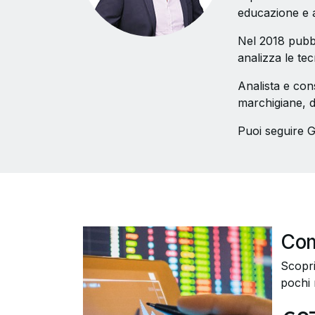
educazione e a
Nel 2018 pubbl
analizza le te
Analista e con
marchigiane, do
Puoi seguire G
Com
Scopri
pochi 