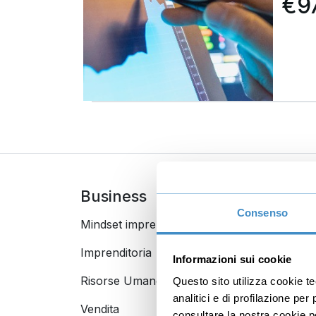
€9
Business
Digi
Consenso
Mindset imprenditoriale
Seo
Imprenditoria
Socia
Informazioni sui cookie
Risorse Umane
E-com
Questo sito utilizza cookie t
analitici e di profilazione pe
Vendita
Googl
consultare la nostra cookie po