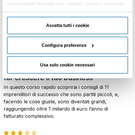
Selezionando “Accetta tutti i cookie”, presta il consenso
all’uso di tutti i tipi di cookie mentre può revocare il
consenso cliccando su “Usa solo cookie necessari” e
saranno attivati i soli cookie tecnici necessari al corretto
Accetta tutti i cookie
funzionamento del sito.
Configura preferenze
Consigli da imprenditori da oltre 1
Usa solo cookie necessari
miliardo di fatturato complessivo per
far crescere il tuo business
In questo corso rapido scoprirai i consigli di 11
imprenditori di successo che sono partiti piccoli, e,
facendo le cose giuste, sono diventati grandi,
raggiungendo oltre 1 miliardo di euro l’anno di
fatturato complessivo.