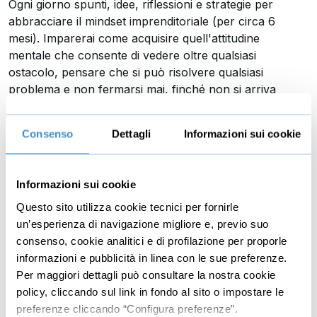
Ogni giorno spunti, idee, riflessioni e strategie per
abbracciare il mindset imprenditoriale (per circa 6
mesi). Imparerai come acquisire quell'attitudine
mentale che consente di vedere oltre qualsiasi
ostacolo, pensare che si può risolvere qualsiasi
problema e non fermarsi mai, finché non si arriva
proprio lì… o molto vicino!
Consenso
Dettagli
Informazioni sui cookie
139 Recensioni
Durata: 10h 05m 18s
Informazioni sui cookie
158 lezioni
Questo sito utilizza cookie tecnici per fornirle
€97,00
un’esperienza di navigazione migliore e, previo suo
+IVA
consenso, cookie analitici e di profilazione per proporle
informazioni e pubblicità in linea con le sue preferenze.
Per maggiori dettagli può consultare la nostra cookie
policy, cliccando sul link in fondo al sito o impostare le
preferenze cliccando “Configura preferenze”.