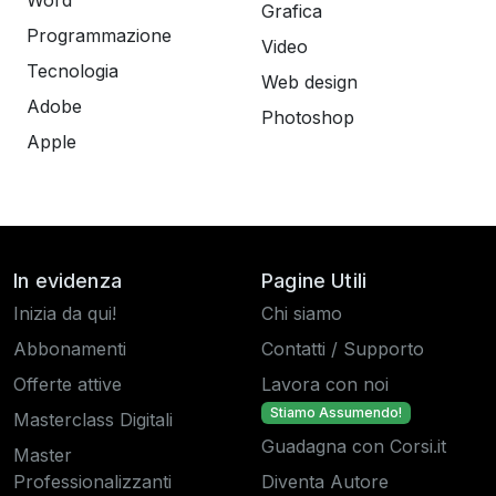
Word
Grafica
Programmazione
Video
Tecnologia
Web design
Adobe
Photoshop
Apple
In evidenza
Pagine Utili
Inizia da qui!
Chi siamo
Abbonamenti
Contatti / Supporto
Offerte attive
Lavora con noi
Stiamo Assumendo!
Masterclass Digitali
Guadagna con Corsi.it
Master
Professionalizzanti
Diventa Autore