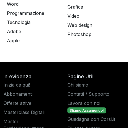
Word
Grafica
Programmazione
Video
Tecnologia
Web design
Adobe
Photoshop
Apple
In evidenza
Pagine Utili
Inizia da qui!
Chi siamo
Abbonamenti
Contatti / Supporto
Offerte attive
Lavora con noi
Stiamo Assumendo!
Masterclass Digitali
Guadagna con Corsi.it
Master