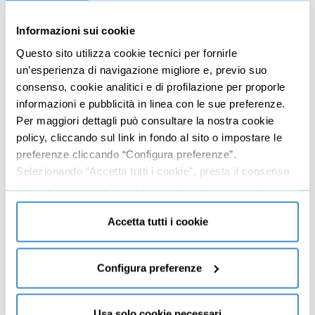
Leadership
Informazioni sui cookie
Business management
Questo sito utilizza cookie tecnici per fornirle
Marketing
un’esperienza di navigazione migliore e, previo suo
consenso, cookie analitici e di profilazione per proporle
Produttività
informazioni e pubblicità in linea con le sue preferenze.
Gestione aziendale
Per maggiori dettagli può consultare la nostra cookie
policy, cliccando sul link in fondo al sito o impostare le
Educazione
Comunicazione
preferenze cliccando “Configura preferenze”.
finanziaria
Selezionando “Accetta tutti i cookie”, presta il consenso
Copywriting
all’uso di tutti i tipi di cookie mentre può revocare il
Investimenti
PNL
consenso cliccando su “Usa solo cookie necessari” e
Finanza
Dizione
saranno attivati i soli cookie tecnici necessari al corretto
Accetta tutti i cookie
Trading
funzionamento del sito.
Public speaking
Economia
Scrittura
Configura preferenze
Lingue
Usa solo cookie necessari