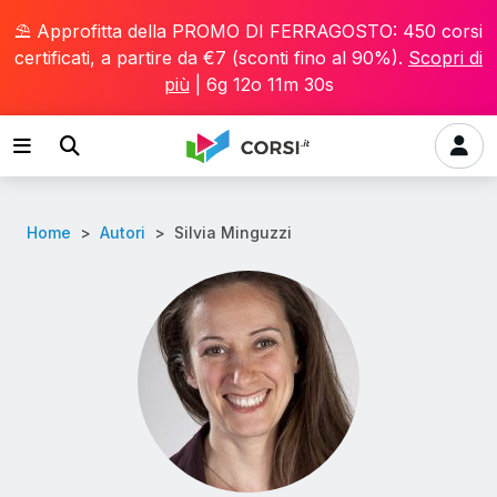
⛱️ Approfitta della PROMO DI FERRAGOSTO: 450 corsi
certificati, a partire da €7 (sconti fino al 90%).
Scopri di
più
|
6g 12o 11m 30s
Home
Autori
Silvia Minguzzi