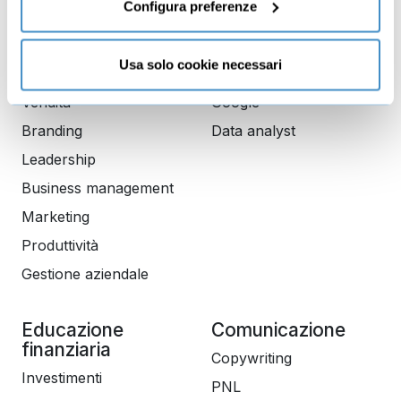
Configura preferenze
Mindset imprenditoriale
Seo
Imprenditoria
Social media manager
Usa solo cookie necessari
Risorse Umane
E-commerce
Vendita
Google
Branding
Data analyst
Leadership
Business management
Marketing
Produttività
Gestione aziendale
Educazione
Comunicazione
finanziaria
Copywriting
Investimenti
PNL