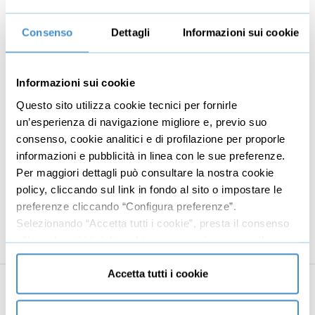
indurre uno stato emotivo specifico nel tuo
interlocutore (e alle tecniche per controllare meglio il
Consenso
Dettagli
Informazioni sui cookie
tuo).
Informazioni sui cookie
82 Recensioni
Questo sito utilizza cookie tecnici per fornirle
Durata: 02h 51m 15s
un’esperienza di navigazione migliore e, previo suo
23 lezioni
consenso, cookie analitici e di profilazione per proporle
€24,90
informazioni e pubblicità in linea con le sue preferenze.
+IVA
Per maggiori dettagli può consultare la nostra cookie
€49,95 +IVA
policy, cliccando sul link in fondo al sito o impostare le
Sconto valido per
6g 14o 10m 32s
preferenze cliccando “Configura preferenze”.
Selezionando “Accetta tutti i cookie”, presta il consenso
all’uso di tutti i tipi di cookie mentre può revocare il
consenso cliccando su “Usa solo cookie necessari” e
saranno attivati i soli cookie tecnici necessari al corretto
Accetta tutti i cookie
funzionamento del sito.
Business
Digital marketing