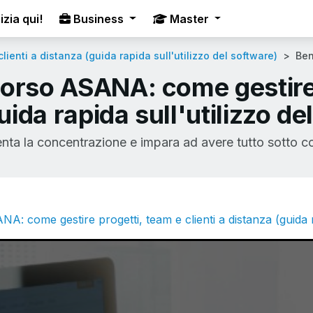
izia qui!
Business
Master
ienti a distanza (guida rapida sull'utilizzo del software)
Be
corso ASANA: come gestire 
guida rapida sull'utilizzo de
nta la concentrazione e impara ad avere tutto sotto c
A: come gestire progetti, team e clienti a distanza (guida r