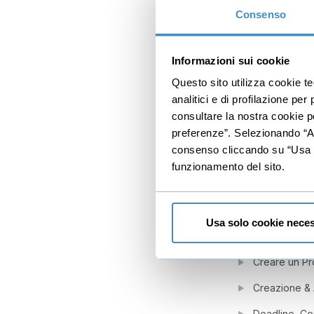
Consenso
4
Header
List
Informazioni sui cookie
Calendario & 
Questo sito utilizza cookie t
analitici e di profilazione pe
Timeline & M
consultare la nostra cookie po
Conversazion
preferenze”. Selezionando “Acc
consenso cliccando su “Usa so
Attività & Arc
funzionamento del sito.
Barra di rice
Bottoni sulla
Usa solo cookie neces
5
Gestione di
Creare un Pr
Creazione &
Deadline, Co