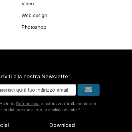
Video
Web design
Photoshop
criviti alla nostra Newsletter!
Ho letto
l'informativa
e autorizzo il trattamento dei
miei dati personali per la finalità indicate.*
cial
Download