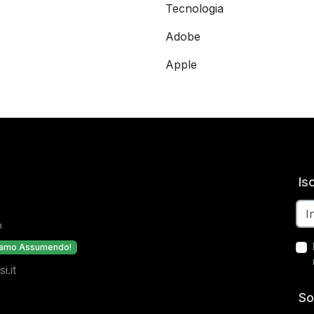
Tecnologia
Adobe
Apple
Is
o
iamo Assumendo!
.it
So