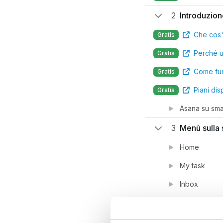
2
Introduzio
Che cos
Gratis
Perché u
Gratis
Come fun
Gratis
Piani dis
Gratis
Asana su sma
3
Menù sulla s
Home
My task
Inbox
Portfolios, pr
Progetti e gr