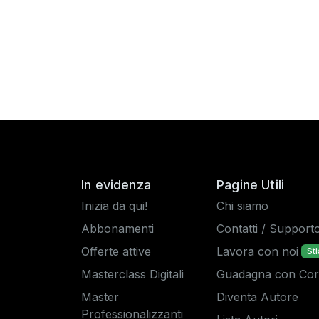
In evidenza
Pagine Utili
Inizia da qui!
Chi siamo
Abbonamenti
Contatti / Support
Offerte attive
Lavora con noi
St
Masterclass Digitali
Guadagna con Corsi
Master
Diventa Autore
Professionalizzanti