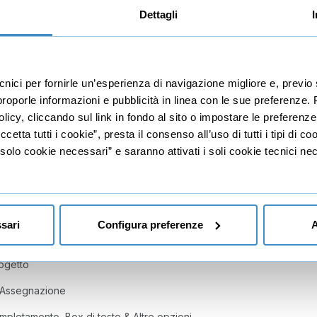
Dettagli
File
ecnici per fornirle un’esperienza di navigazione migliore e, prev
r proporle informazioni e pubblicità in linea con le sue preferenze.
oduli
licy, cliccando sul link in fondo al sito o impostare le preferenz
i & Progresso
etta tutti i cookie”, presta il consenso all’uso di tutti i tipi di c
lo cookie necessari” e saranno attivati i soli cookie tecnici nec
hivio
rca
 destra
sari
Configura preferenze
A
 Progetti, Task e SottoTask
ogetto
 Assegnazione
mpletamento, Box di testo & Altre opzioni