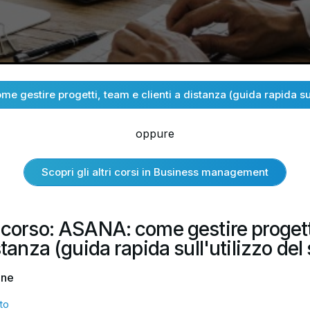
e gestire progetti, team e clienti a distanza (guida rapida sul
oppure
Scopri gli altri corsi in Business management
 corso: ASANA: come gestire progett
istanza (guida rapida sull'utilizzo del
one
to