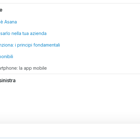
ne
'è Asana
sarlo nella tua azienda
ziona: i principi fondamentali
ponibili
rtphone: la app mobile
inistra
eferiti & Report
uppi di lavoro (Teams)