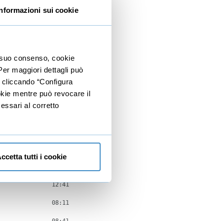
Informazioni sui cookie
31:20
01:51
05:04
io suo consenso, cookie
 Per maggiori dettagli può
01:13
e cliccando “Configura
03:43
ookie mentre può revocare il
essari al corretto
01:54
02:13
15:22
ccetta tutti i cookie
37:26
12:41
08:11
08:41