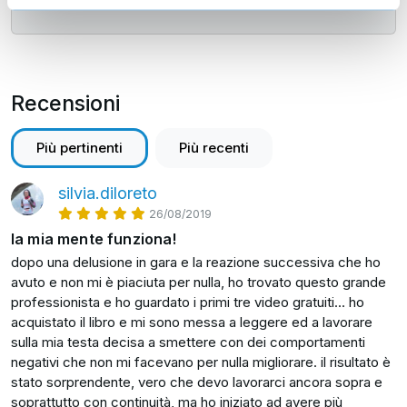
sua carriera ha conquistato 11 primati italiani in
diverse
categorie. Ancora oggi gareggia nell’atletica
leggera, specialità velocità, ottenendo risultati di
Recensioni
livello
Più pertinenti
Più recenti
internazionale.
Da oltre 40 anni studia, applica e insegna strategie
silvia.diloreto
di crescita personale e mentale maturate sia nello
26/08/2019
sport
la mia mente funziona!
dopo una delusione in gara e la reazione successiva che ho
sia nel mondo professionale. La sua convinzione è
avuto e non mi è piaciuta per nulla, ho trovato questo grande
semplice: sport e vita sono due facce della stessa
professionista e ho guardato i primi tre video gratuiti... ho
acquistato il libro e mi sono messa a leggere ed a lavorare
medaglia. Per questo aiuta le persone a sviluppare
sulla mia testa decisa a smettere con dei comportamenti
consapevolezza, responsabilità e fiducia,
negativi che non mi facevano per nulla migliorare. il risultato è
competenze
stato sorprendente, vero che devo lavorarci ancora sopra e
soprattutto con continuità, ma ho iniziato ad avere più
fondamentali per esprimere il proprio potenziale