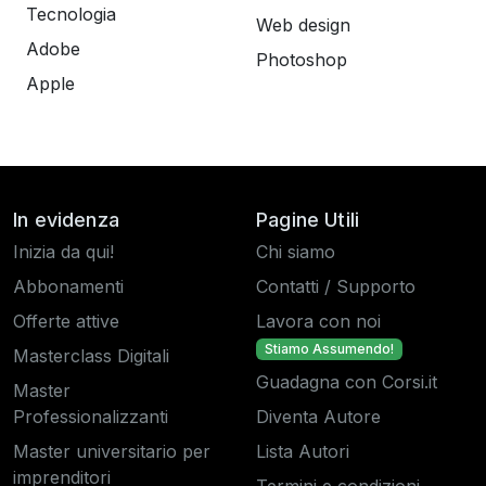
Tecnologia
Web design
Adobe
Photoshop
Apple
In evidenza
Pagine Utili
Inizia da qui!
Chi siamo
Abbonamenti
Contatti / Supporto
Offerte attive
Lavora con noi
Stiamo Assumendo!
Masterclass Digitali
Guadagna con Corsi.it
Master
Professionalizzanti
Diventa Autore
Master universitario per
Lista Autori
imprenditori