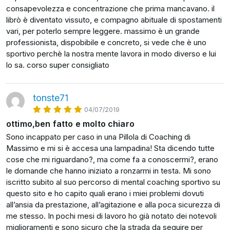
consapevolezza e concentrazione che prima mancavano. il
nelle sfide quotidiane.
librò è diventato vissuto, e compagno abituale di spostamenti
È ideatore del videocorso AtletaVincente.com, uno
vari, per poterlo sempre leggere. massimo è un grande
professionista, dispobibile e concreto, si vede che è uno
dei più completi programmi italiani di mental
sportivo perchè la nostra mente lavora in modo diverso e lui
coaching
lo sa. corso super consigliato
applicato allo sport, pensato per atleti di ogni
livello, dall’amatore all’agonista.
tonste71
È autore dei bestseller “Atleta Vincente. Strategie e
04/07/2019
tecniche per diventare campioni nello sport e nella
ottimo,ben fatto e molto chiaro
vita,
Sono incappato per caso in una Pillola di Coaching di
Massimo e mi si è accesa una lampadina! Sta dicendo tutte
pubblicato da Hoepli”, e “Allenati a Vincere”,
cose che mi riguardano?, ma come fa a conoscermi?, erano
pubblicato da EB Editore.
le domande che hanno iniziato a ronzarmi in testa. Mi sono
iscritto subito al suo percorso di mental coaching sportivo su
Puoi seguire Massimo Binelli su
MassimoBinelli.it
.
questo sito e ho capito quali erano i miei problemi dovuti
all’ansia da prestazione, all’agitazione e alla poca sicurezza di
me stesso. In pochi mesi di lavoro ho già notato dei notevoli
miglioramenti e sono sicuro che la strada da seguire per