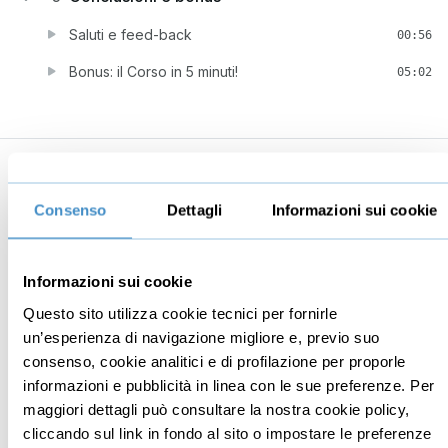
Saluti e feed-back
00:56
Bonus: il Corso in 5 minuti!
05:02
Business
Digital marketing
Consenso
Dettagli
Informazioni sui cookie
Mindset imprenditoriale
Seo
Imprenditoria
Social media manager
Informazioni sui cookie
Risorse Umane
E-commerce
Questo sito utilizza cookie tecnici per fornirle
Vendita
Google
un’esperienza di navigazione migliore e, previo suo
Branding
Data analyst
consenso, cookie analitici e di profilazione per proporle
informazioni e pubblicità in linea con le sue preferenze. Per
Leadership
maggiori dettagli può consultare la nostra cookie policy,
Business management
cliccando sul link in fondo al sito o impostare le preferenze