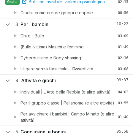
Bullismo invisibile: violenza psicologica
Gratis
02:15
Giochi: come creare gruppi e coppie
00:56
3
Per i bambini
10:22
Chi è il Bullo
03:09
(Bullo-vittima) Maschi e femmine
01:49
Cyberbullismo e Body shaming
02:16
Litigare senza farsi male - l’Assertività
03:08
4
Attività e giochi
09:37
Individuali | L'Arte della Rabbia (e altre attività)
04:02
Per il gruppo classe | Pallanome (e altre attività)
03:55
Per avvicinare i bambini | Campo Minato (e altre
01:40
attività)
5
Conclusioni e bonus
05:58