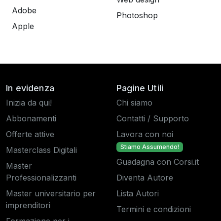
Adobe
Photoshop
Apple
In evidenza
Pagine Utili
Inizia da qui!
Chi siamo
Abbonamenti
Contatti / Supporto
Offerte attive
Lavora con noi
Stiamo Assumendo!
Masterclass Digitali
Guadagna con Corsi.it
Master
Professionalizzanti
Diventa Autore
Master universitario per
Lista Autori
imprenditori
Termini e condizioni