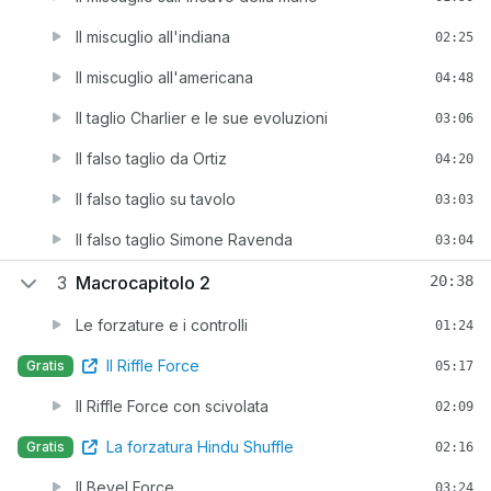
Il miscuglio all'indiana
02:25
Il miscuglio all'americana
04:48
Il taglio Charlier e le sue evoluzioni
03:06
Il falso taglio da Ortiz
04:20
Il falso taglio su tavolo
03:03
Il falso taglio Simone Ravenda
03:04
3
Macrocapitolo 2
20:38
Le forzature e i controlli
01:24
Il Riffle Force
Gratis
05:17
Il Riffle Force con scivolata
02:09
La forzatura Hindu Shuffle
Gratis
02:16
Il Bevel Force
03:24