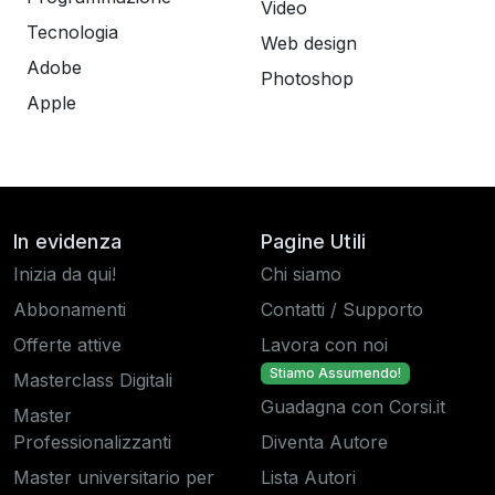
Video
Tecnologia
Web design
Adobe
Photoshop
Apple
In evidenza
Pagine Utili
Inizia da qui!
Chi siamo
Abbonamenti
Contatti / Supporto
Offerte attive
Lavora con noi
Stiamo Assumendo!
Masterclass Digitali
Guadagna con Corsi.it
Master
Professionalizzanti
Diventa Autore
Master universitario per
Lista Autori