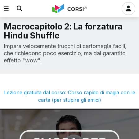
Macrocapitolo 2: La forzatura
Hindu Shuffle
Impara velocemente trucchi di cartomagia facili,
che richiedono poco esercizio, ma dal garantito
effetto "wow".
Lezione gratuita dal corso: Corso rapido di magia con le
carte (per stupire gli amici)