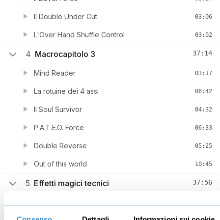
Il Double Under Cut
03:06
L'Over Hand Shuffle Control
03:02
4
Macrocapitolo 3
37:14
Mind Reader
03:17
La rotuine dei 4 assi
06:42
Il Soul Survivor
04:32
P.A.T.E.O. Force
06:33
Double Reverse
05:25
Out of this world
10:45
5
Effetti magici tecnici
37:56
Prima carta
03:42
Consenso
Dettagli
Informazioni sui cookie