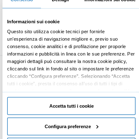
Is this your card?
07:16
Il Sandwich Effect
03:27
Informazioni sui cookie
Back in Time
10:16
Questo sito utilizza cookie tecnici per fornirle
La routine della carta ambiziosa
13:15
un’esperienza di navigazione migliore e, previo suo
consenso, cookie analitici e di profilazione per proporle
informazioni e pubblicità in linea con le sue preferenze. Per
maggiori dettagli può consultare la nostra cookie policy,
cliccando sul link in fondo al sito o impostare le preferenze
Business
Digital marketing
cliccando “Configura preferenze”. Selezionando “Accetta
Mindset imprenditoriale
Seo
tutti i cookie”, presta il consenso all’uso di tutti i tipi di
cookie mentre può revocare il consenso cliccando su “Usa
Imprenditoria
Social media manager
solo cookie necessari” e saranno attivati i soli cookie
Risorse Umane
E-commerce
tecnici necessari al corretto funzionamento del sito.
Accetta tutti i cookie
Vendita
Google
Branding
Data analyst
Configura preferenze
Leadership