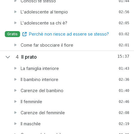
Conosci te stesso
01:44
L'adolescente al tempio
02:56
L'adolescente sa chi è?
02:05
Perchè non riesce ad essere se stesso?
Gratis
03:02
Come far sbocciare il fiore
02:01
4
Il prato
15:37
La famiglia interiore
01:43
Il bambino interiore
02:36
Carenze del bambino
01:40
Il femminile
02:46
Carenze del femminile
02:08
Il maschile
02:19