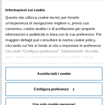
Il prato fiorito
01:35
Informazioni sui cookie
Questo sito utilizza cookie tecnici per fornirle
un’esperienza di navigazione migliore e, previo suo
consenso, cookie analitici e di profilazione per proporle
informazioni e pubblicità in linea con le sue preferenze. Per
Business
Digital marketing
maggiori dettagli può consultare la nostra cookie policy,
Mindset imprenditoriale
Seo
cliccando sul link in fondo al sito o impostare le preferenze
cliccando “Configura preferenze”. Selezionando “Accetta
Imprenditoria
Social media manager
tutti i cookie”, presta il consenso all’uso di tutti i tipi di
Risorse Umane
E-commerce
cookie mentre può revocare il consenso cliccando su “Usa
Vendita
Google
solo cookie necessari” e saranno attivati i soli cookie
tecnici necessari al corretto funzionamento del sito.
Accetta tutti i cookie
Branding
Data analyst
Leadership
Business management
Configura preferenze
Marketing
Produttività
Usa solo cookie necessari