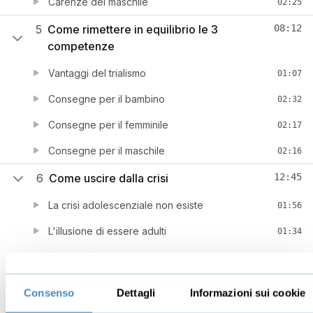
Carenze del maschile
02:25
5
Come rimettere in equilibrio le 3
08:12
competenze
Vantaggi del trialismo
01:07
Consegne per il bambino
02:32
Consegne per il femminile
02:17
Consegne per il maschile
02:16
6
Come uscire dalla crisi
12:45
La crisi adolescenziale non esiste
01:56
L'illusione di essere adulti
01:34
Cosa può fare l'adolescente
01:42
L'ostacolo della rabbia
03:44
Consenso
Dettagli
Informazioni sui cookie
L'ostacolo dell'isolamento
02:14