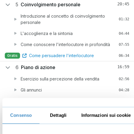
5
Coinvolgimento personale
20:45
Introduzione al concetto di coinvolgimento
01:32
personale
L'accoglienza e la sintonia
04:44
Come conoscere l'interlocutore in profondità
07:55
Come persuadere l'interlocutore
Gratis
06:34
6
Piano di azione
16:59
Esercizio sulla percezione della vendita
02:56
Gli annunci
04:28
Esercizio sul coinvolgimento collettivo
04:21
Esercizio sul coinvolgimento personale
02:04
Consenso
Dettagli
Informazioni sui cookie
Una storia che insegna
03:10