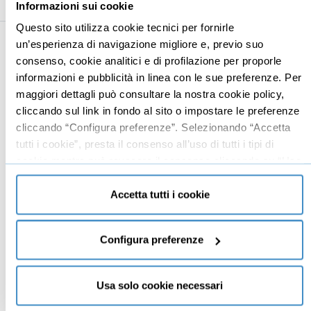
Informazioni sui cookie
Questo sito utilizza cookie tecnici per fornirle
un’esperienza di navigazione migliore e, previo suo
Business
Digital marketing
consenso, cookie analitici e di profilazione per proporle
informazioni e pubblicità in linea con le sue preferenze. Per
Mindset imprenditoriale
Seo
maggiori dettagli può consultare la nostra cookie policy,
Imprenditoria
Social media manager
cliccando sul link in fondo al sito o impostare le preferenze
cliccando “Configura preferenze”. Selezionando “Accetta
Risorse Umane
E-commerce
tutti i cookie”, presta il consenso all’uso di tutti i tipi di
Vendita
Google
cookie mentre può revocare il consenso cliccando su “Usa
Branding
Data analyst
solo cookie necessari” e saranno attivati i soli cookie
tecnici necessari al corretto funzionamento del sito.
Leadership
Accetta tutti i cookie
Business management
Marketing
Configura preferenze
Produttività
Gestione aziendale
Usa solo cookie necessari