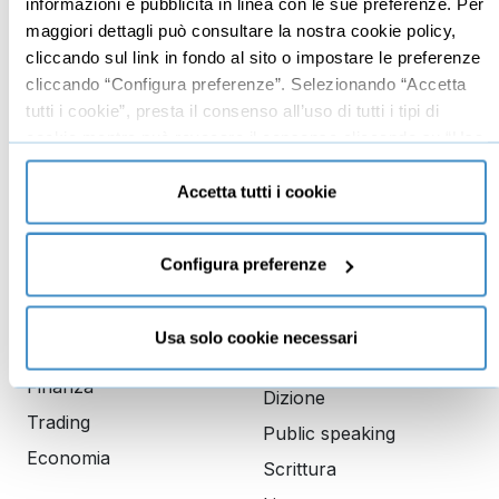
informazioni e pubblicità in linea con le sue preferenze. Per
Vendita
Google
maggiori dettagli può consultare la nostra cookie policy,
Branding
Data analyst
cliccando sul link in fondo al sito o impostare le preferenze
Leadership
cliccando “Configura preferenze”. Selezionando “Accetta
tutti i cookie”, presta il consenso all’uso di tutti i tipi di
Business management
cookie mentre può revocare il consenso cliccando su “Usa
Marketing
solo cookie necessari” e saranno attivati i soli cookie
Produttività
tecnici necessari al corretto funzionamento del sito.
Accetta tutti i cookie
Gestione aziendale
Configura preferenze
Educazione
Comunicazione
finanziaria
Copywriting
Usa solo cookie necessari
Investimenti
PNL
Finanza
Dizione
Trading
Public speaking
Economia
Scrittura