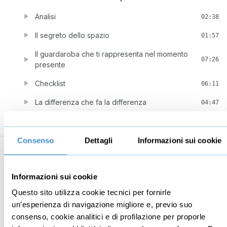
Analisi
02:38
Il segreto dello spazio
01:57
Il guardaroba che ti rappresenta nel momento
07:26
presente
Checklist
06:11
La differenza che fa la differenza
04:47
Consenso
Dettagli
Informazioni sui cookie
Business
Digital marketing
Informazioni sui cookie
Mindset imprenditoriale
Seo
Questo sito utilizza cookie tecnici per fornirle
Imprenditoria
Social media manager
un’esperienza di navigazione migliore e, previo suo
Risorse Umane
E-commerce
consenso, cookie analitici e di profilazione per proporle