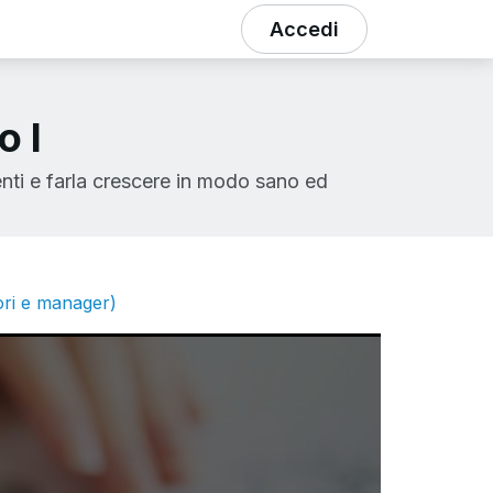
Accedi
o I
nti e farla crescere in modo sano ed
tori e manager)