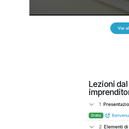
Vai a
Lezioni dal
imprendito
1
Presentazi
Benvenu
Gratis
2
Elementi di