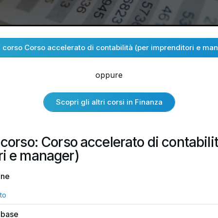
l corso Corso accelerato di contabilità (per imprenditori e ma
oppure
Scopri gli altri corsi in Finanza
 corso: Corso accelerato di contabili
ri e manager)
one
to
 base