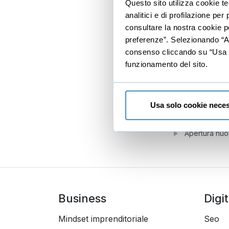
Questo sito utilizza cookie t
analitici e di profilazione pe
Operazioni b
consultare la nostra cookie po
Altre operazi
preferenze”. Selezionando “Acc
consenso cliccando su “Usa so
5
Chiusura de
funzionamento del sito.
Chiusura 
Gratis
Chiusura dell'
Usa solo cookie neces
Chiusura dell'
Apertura nuo
Business
Digi
Mindset imprenditoriale
Seo