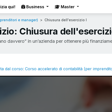
izia qui!
Business
Master
mprenditori e manager)
Chiusura dell'esercizio I
zio: Chiusura dell'esercizi
ano davvero” in un’azienda per ottenere più finanziame
ta dal corso: Corso accelerato di contabilità (per imprendi