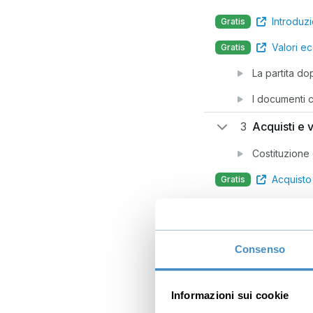
Introduz
Gratis
Valori ec
Gratis
La partita do
I documenti c
3
Acquisti e 
Costituzione
Acquisto 
Gratis
Regolamento 
Vendite
Consenso
Regolamento 
IVA
Informazioni sui cookie
4
Operazioni 