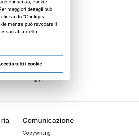
io suo consenso, cookie
 Per maggiori dettagli può
05:46
e cliccando “Configura
04:41
ookie mentre può revocare il
essari al corretto
19:13
06:47
04:50
ccetta tutti i cookie
03:34
04:02
ria
Comunicazione
Copywriting