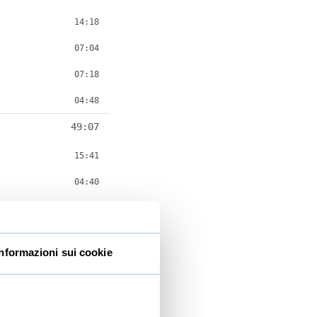
14:18
07:04
07:18
04:48
49:07
15:41
04:40
07:39
09:21
Informazioni sui cookie
05:44
06:02
10:27