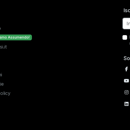
Is
o
iamo Assumendo!
.it
So
i
ie
olicy