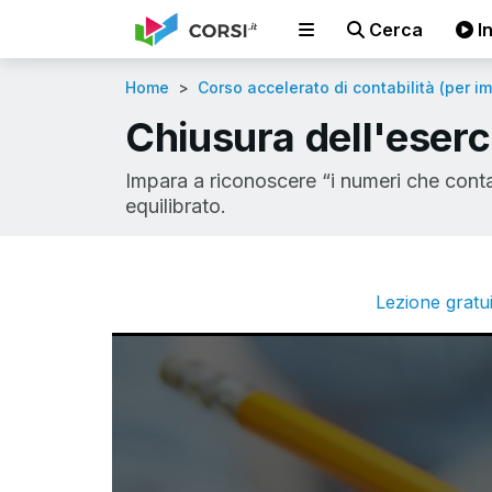
Cerca
In
Home
Corso accelerato di contabilità (per i
Chiusura dell'eserci
Impara a riconoscere “i numeri che cont
equilibrato.
Lezione gratui