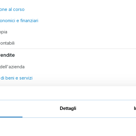
ione al corso
onomici e finanziari
ppia
ontabili
vendite
 dell'azienda
di beni e servizi
dei debiti
Dettagli
dei crediti
di altra natura