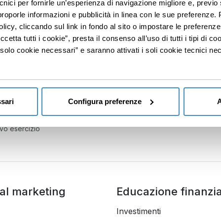
ecnici per fornirle un’esperienza di navigazione migliore e, prev
r proporle informazioni e pubblicità in linea con le sue preferenze.
ancarie
licy, cliccando sul link in fondo al sito o impostare le preferenz
oni
etta tutti i cookie”, presta il consenso all’uso di tutti i tipi di c
lo cookie necessari” e saranno attivati i soli cookie tecnici nec
ll'esercizio
dell'esercizio I
esercizio II
sari
Configura preferenze
A
esercizio III
vo esercizio
tal marketing
Educazione finanzia
Investimenti