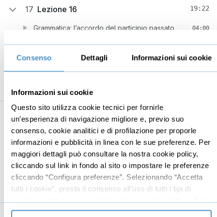
17
Lezione 16
19:22
Grammatica: l’accordo del participio passato
04:00
Lessico: l’amore, le emozioni e i sentimenti
07:44
Consenso
Dettagli
Informazioni sui cookie
Comunicazione: fare una dichiarazione d’amore
04:32
Pronuncia: intonazione nelle domande
03:06
Informazioni sui cookie
aperte/chiuse
Questo sito utilizza cookie tecnici per fornirle
18
Lezione 17
23:24
un’esperienza di navigazione migliore e, previo suo
Grammatica: l’imperfetto
consenso, cookie analitici e di profilazione per proporle
03:01
informazioni e pubblicità in linea con le sue preferenze. Per
Lessico: la famiglia e la parentela
09:03
maggiori dettagli può consultare la nostra cookie policy,
cliccando sul link in fondo al sito o impostare le preferenze
Comunicazione: parlare e descrivere la propria
04:43
famiglia
cliccando “Configura preferenze”. Selezionando “Accetta
tutti i cookie”, presta il consenso all’uso di tutti i tipi di
Pronuncia: intonazione di "oui" e "non"
06:37
cookie mentre può revocare il consenso cliccando su “Usa
solo cookie necessari” e saranno attivati i soli cookie
19
Lezione 18
15:46