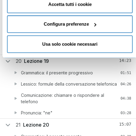
tecnici necessari al corretto funzionamento del sito.
Accetta tutti i cookie
Grammatica: il “futur proche”
02:19
Lessico: gli eventi familiari
07:09
Configura preferenze
Comunicazione: annunciare e reagire ad un
02:48
evento familiare
Usa solo cookie necessari
Pronuncia: "je"
03:30
20
Lezione 19
14:23
Grammatica: il presente progressivo
01:51
Lessico: formule della conversazione telefonica
04:26
Comunicazione: chiamare o rispondere al
04:38
telefono
Pronuncia: "ne"
03:28
21
Lezione 20
15:07