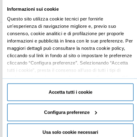
Nomi e visi
08:05
Informazioni sui cookie
Questo sito utilizza cookie tecnici per fornirle
un’esperienza di navigazione migliore e, previo suo
consenso, cookie analitici e di profilazione per proporle
Business
Digital marketing
informazioni e pubblicità in linea con le sue preferenze. Per
maggiori dettagli può consultare la nostra cookie policy,
Mindset imprenditoriale
Seo
cliccando sul link in fondo al sito o impostare le preferenze
Imprenditoria
Social media manager
cliccando “Configura preferenze”. Selezionando “Accetta
Risorse Umane
E-commerce
tutti i cookie”, presta il consenso all’uso di tutti i tipi di
cookie mentre può revocare il consenso cliccando su “Usa
Vendita
Google
solo cookie necessari” e saranno attivati i soli cookie
Branding
Data analyst
tecnici necessari al corretto funzionamento del sito.
Accetta tutti i cookie
Leadership
Business management
Configura preferenze
Marketing
Produttività
Usa solo cookie necessari