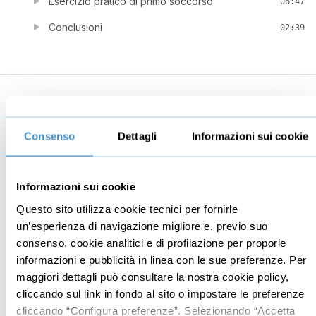
Esercizio pratico di primo soccorso
06:47
Conclusioni
02:39
Business
Digital marketing
Consenso
Dettagli
Informazioni sui cookie
Mindset imprenditoriale
Seo
Imprenditoria
Social media manager
Risorse Umane
E-commerce
Informazioni sui cookie
Vendita
Google
Questo sito utilizza cookie tecnici per fornirle
un’esperienza di navigazione migliore e, previo suo
Branding
Data analyst
consenso, cookie analitici e di profilazione per proporle
Leadership
informazioni e pubblicità in linea con le sue preferenze. Per
Business management
maggiori dettagli può consultare la nostra cookie policy,
cliccando sul link in fondo al sito o impostare le preferenze
Marketing
cliccando “Configura preferenze”. Selezionando “Accetta