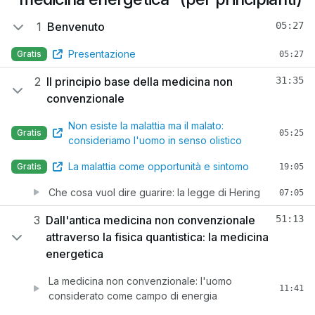
1
Benvenuto
05:27
Presentazione
Gratis
05:27
2
Il principio base della medicina non
31:35
convenzionale
Non esiste la malattia ma il malato:
Gratis
05:25
consideriamo l'uomo in senso olistico
La malattia come opportunità e sintomo
Gratis
19:05
Che cosa vuol dire guarire: la legge di Hering
07:05
3
Dall'antica medicina non convenzionale
51:13
attraverso la fisica quantistica: la medicina
energetica
La medicina non convenzionale: l'uomo
11:41
considerato come campo di energia