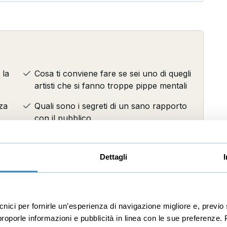
 la
Cosa ti conviene fare se sei uno di quegli
artisti che si fanno troppe pippe mentali
za
Quali sono i segreti di un sano rapporto
con il pubblico
E molto, molto altro ancora...
Dettagli
ecnici per fornirle un’esperienza di navigazione migliore e, prev
r proporle informazioni e pubblicità in linea con le sue preferenze.