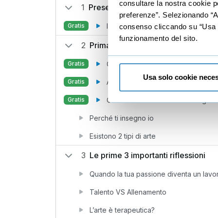
consultare la nostra cookie po
1
Presentazione
preferenze”. Selezionando “Acc
Introduzione
Gratis
consenso cliccando su “Usa so
funzionamento del sito.
2
Prima di tutto ci tengo a dirti che...
Cosa si intende per famoso in qu
Gratis
Usa solo cookie neces
Arte, tecnica e spettacolo
Gratis
Cosa c’entra il mental coaching con
Gratis
Perché ti insegno io
Esistono 2 tipi di arte
3
Le prime 3 importanti riflessioni
Quando la tua passione diventa un lavo
Talento VS Allenamento
L’arte è terapeutica?