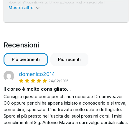
doti di Creatività e Know-how nei campi del
conoscenze pregresse.
Mostra altro
Graphic Design, Marketing e Comunicazione.
Inoltre, Dreamweaver® CC ora ti consente di
Ha lavorato come Web Designer e Sviluppatore
condividere i progetti direttamente dall'applicazione e ti
per numerose aziende.
aiuta a restare al passo con gli standard web,
accedendo alle nuove funzionalità non appena queste
Recensioni
vengono rese disponibili.
In questo corso sto per insegnarti tutto quello che ti
Più pertinenti
Più recenti
serve per iniziare a sviluppare il tuo sito web con
Dreamweaver, esattamente come ce l'hai in mente, e
domenico2014
partendo da zero: sia che tu sia un esperto
24/02/2016
sviluppatore o web designer, sia che tu ti approcci per
Il corso è molto consigliato...
la prima volta al mondo dello sviluppo web Ad esempio
Consiglio questo corso per chi non conosce Dreamweaver
oggi imparerai
CC oppure per chi ha appena iniziato a conoscerlo e si trova,
come dire, spaesato. L'ho trovato molto utile e dettagliato.
come creare una struttura logica per i tuoi
Spero al più presto nell'uscita dei suoi prossimi corsi. I miei
contenuti;
complimenti al Sig. Antonio Mavaro a cui rivolgo cordiali saluti.
come generare un codice chiaro e accessibile;
come incorporare immagini e tabelle;