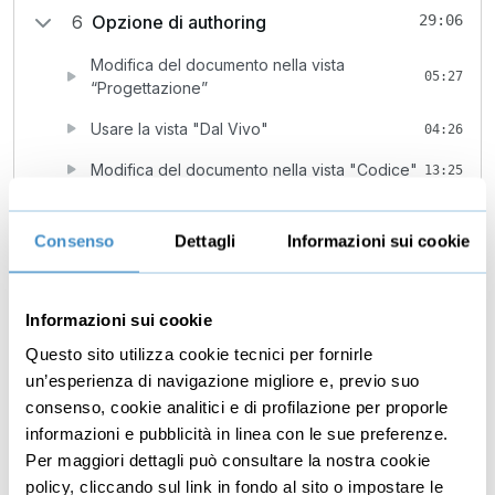
6
Opzione di authoring
29:06
Modifica del documento nella vista
05:27
“Progettazione”
Usare la vista "Dal Vivo"
04:26
Modifica del documento nella vista "Codice"
13:25
Usare il "Quick Tag Editor"
05:48
Consenso
Dettagli
Informazioni sui cookie
7
Strutturare i documenti
24:30
Creare la struttura base di una pagina
04:44
Informazioni sui cookie
Gestire il testo
08:07
Questo sito utilizza cookie tecnici per fornirle
Importare documenti Word
un’esperienza di navigazione migliore e, previo suo
05:08
consenso, cookie analitici e di profilazione per proporle
Creare liste
Gratis
06:31
informazioni e pubblicità in linea con le sue preferenze.
Per maggiori dettagli può consultare la nostra cookie
8
Creare collegamenti
17:10
policy, cliccando sul link in fondo al sito o impostare le