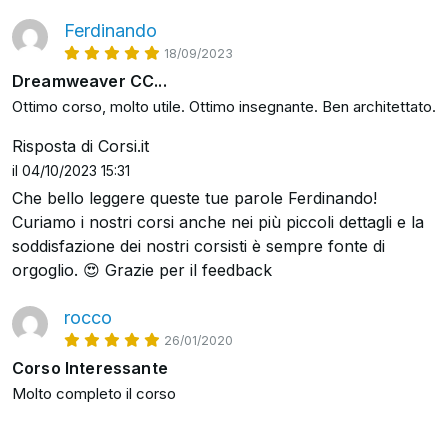
come utilizzare i potenti strumenti CSS in
Ferdinando
Dreamweaver per personalizzare rapidamente il
18/09/2023
look and feel del tuo sito;
Dreamweaver CC...
come aggiungere server remoti;
Ottimo corso, molto utile. Ottimo insegnante. Ben architettato.
come convalidare le pagine secondo i più recenti
standard;
Risposta di Corsi.it
il 04/10/2023 15:31
e molto molto altro Ma non solo: durante il corso
Che bello leggere queste tue parole Ferdinando!
vedremo anche come sviluppare un sito web dall'inizio
Curiamo i nostri corsi anche nei più piccoli dettagli e la
alla fine, in modo da applicare subito tutto ciò che stai
soddisfazione dei nostri corsisti è sempre fonte di
per imparare in un caso concreto Insomma: Alla fine
orgoglio. 😍 Grazie per il feedback
del corso di oggi riuscirai a padroneggiare in modo
eccellente Dreamweaver, tanto da saper creare siti web
rocco
proprio come li hai pensati, esattamente come farebbe
26/01/2020
un vero professionista Sei pronto? Iniziamo allora
Corso Interessante
Molto completo il corso