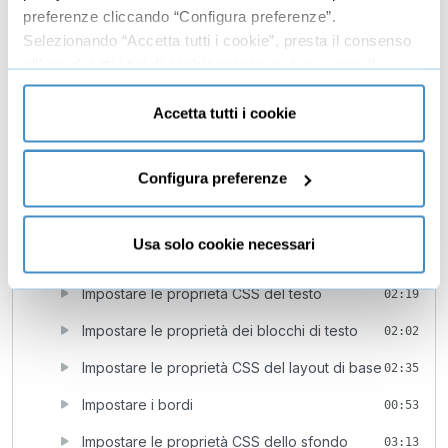
Panoramica sui collegamenti
01:28
preferenze cliccando “Configura preferenze”.
Selezionando “Accetta tutti i cookie”, presta il consenso
Impostare le preferenze sui collegamenti del
03:34
all’uso di tutti i tipi di cookie mentre può revocare il
sito
consenso cliccando su “Usa solo cookie necessari” e
Creare i collegamenti del sito
04:38
saranno attivati i soli cookie tecnici necessari al corretto
Accetta tutti i cookie
funzionamento del sito.
Collegamento ad un ancora
03:27
Configura preferenze
Creare un collegamento e-mail
04:03
9
Gestire i CSS
29:24
Usa solo cookie necessari
il pannello CSS Designer
11:24
Impostare le proprietà CSS del testo
02:19
Impostare le proprietà dei blocchi di testo
02:02
Impostare le proprietà CSS del layout di base
02:35
Impostare i bordi
00:53
Impostare le proprietà CSS dello sfondo
03:13