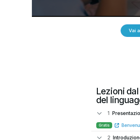
Vai 
Lezioni da
del lingua
1
Presentazi
Benvenu
Gratis
2
Introduzio