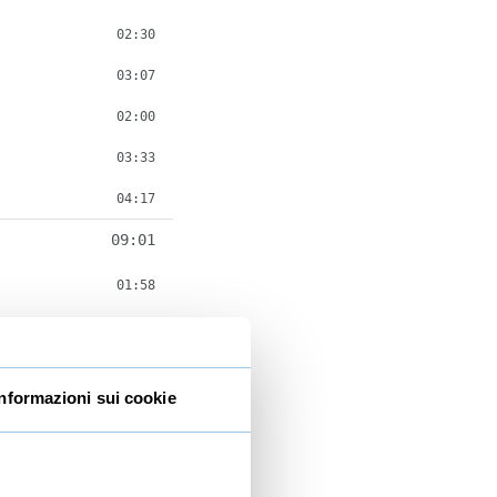
02:30
03:07
02:00
03:33
04:17
09:01
01:58
01:52
03:01
Informazioni sui cookie
02:10
15:16
03:07