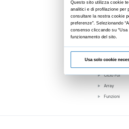
Questo sito utilizza cookie t
analitici e di profilazione pe
Somma tra var
consultare la nostra cookie po
IF-Else
preferenze”. Selezionando “Acc
consenso cliccando su “Usa so
Switch-Case
funzionamento del sito.
5
Strutture d
Ciclo While
Usa solo cookie neces
Ciclo Do-Whi
Ciclo For
Array
Funzioni