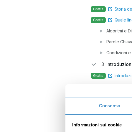
Storia d
Gratis
Quale lin
Gratis
Algoritmi e D
Parole Chiav
Condizioni e 
3
Introduzio
Introduz
Gratis
Scaricare Co
Hello World
Consenso
Input / O
Gratis
4
Variabili e
Informazioni sui cookie
Tipi di variabi