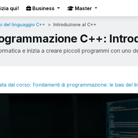
izia qui!
Business
Master
i del linguaggio C++
Introduzione al C++
programmazione C++: Intro
matica e inizia a creare piccoli programmi con uno dei 
ita dal corso: Fondamenti di programmazione: le basi del 