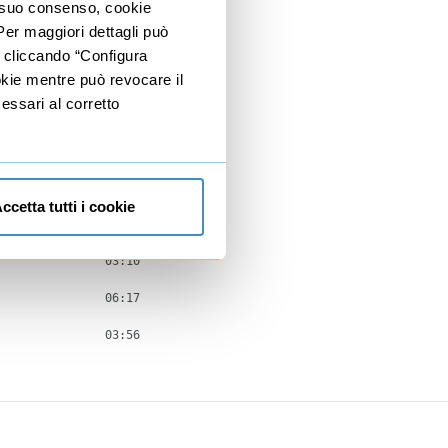
io suo consenso, cookie
 Per maggiori dettagli può
03:06
e cliccando “Configura
03:21
ookie mentre può revocare il
essari al corretto
05:42
19:35
03:57
ccetta tutti i cookie
02:15
03:10
06:17
03:56