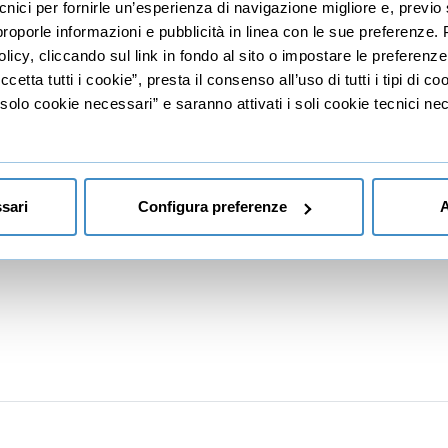
ecnici per fornirle un’esperienza di navigazione migliore e, prev
r proporle informazioni e pubblicità in linea con le sue preferenze.
iabili
licy, cliccando sul link in fondo al sito o impostare le preferenz
etta tutti i cookie”, presta il consenso all’uso di tutti i tipi di c
lo cookie necessari” e saranno attivati i soli cookie tecnici nec
i Controllo e Gestione Software
sari
Configura preferenze
A
le