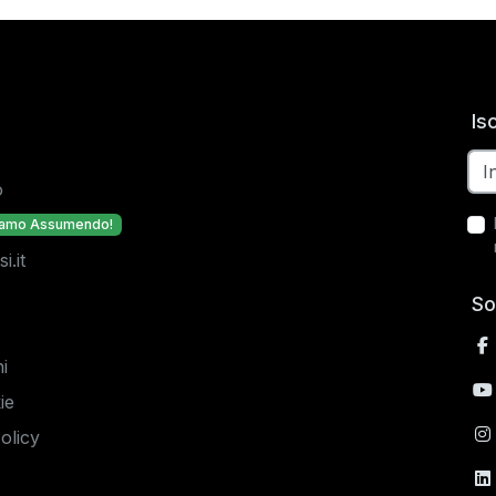
Is
o
iamo Assumendo!
.it
So
i
ie
olicy