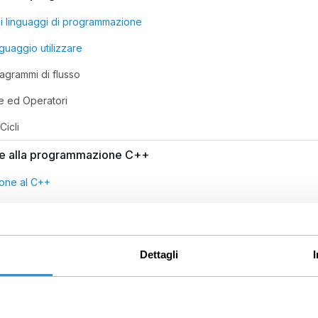
ei linguaggi di programmazione
guaggio utilizzare
iagrammi di flusso
e ed Operatori
Cicli
ne alla programmazione C++
ione al C++
de Blocks
Dettagli
utput
 Condizioni
li