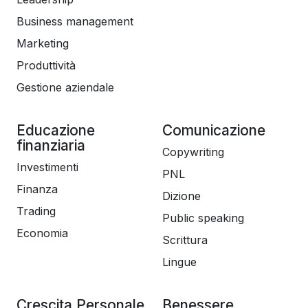
Seguimi. Iniziamo subito!
Business management
Marketing
Produttività
Gestione aziendale
Educazione
Comunicazione
finanziaria
Copywriting
Investimenti
PNL
Finanza
Dizione
Trading
Public speaking
Economia
Scrittura
Lingue
Crescita Personale
Benessere