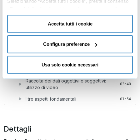
Selezionando “Accetta tutti i cookie”, presta il consenso
all’uso di tutti i tipi di cookie mentre può revocare il
Vendita di merchandise
01:37
consenso cliccando su “Usa solo cookie necessari” e
Attività di bar o ristorazione
00:43
saranno attivati i soli cookie tecnici necessari al corretto
Accetta tutti i cookie
funzionamento del sito.
Ingressi stadio
01:48
Comprendere le esigenze degli sponsor,
Configura preferenze
strategie di pitch e struttura delle
05:13
sponsorizzazioni
Usa solo cookie necessari
6
Come valorizzare i propri talenti
05:34
Raccolta dei dati oggettivi e soggettivi:
03:40
utilizzo di video
I tre aspetti fondamentali
01:54
Dettagli