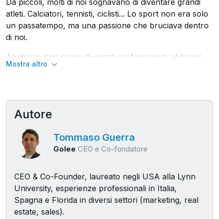
Da piccoli, molti di noi sognavano di diventare grandi
atleti. Calciatori, tennisti, ciclisti... Lo sport non era solo
un passatempo, ma una passione che bruciava dentro
di noi.
Anche se non siamo diventati professionisti, abbiamo
Mostra altro
continuato a vivere lo sport in un modo o nell'altro. Chi
giocando, a livelli più o meno amatoriali, chi allenando o
gestendo società sportive. Lo sport è parte integrante
della nostra vita e della nostra società. E per fortuna!
Autore
Perché promuove sani valori e forma il carattere dei
giovani.
Tommaso Guerra
Ciao, sono Tommaso Guerra, CEO e co-fondatore di
Golee
CEO e Co-fondatore
Golee, gestionale per associazioni sportive. Da anni
lavoro a stretto contatto con decine di migliaia di società
CEO & Co-Founder, laureato negli USA alla Lynn
sportive in tutta Italia, cercando soluzioni per
University, esperienze professionali in Italia,
semplificare e far crescere questo settore.
Spagna e Florida in diversi settori (marketing, real
estate, sales).
Ho visto personalmente le sfide che affrontate ogni