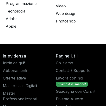
Programmazione
Video
Tecnologia
Web design
Adobe
Photoshop
Apple
In evidenza
Pagine Utili
Inizia da qui!
Chi siamo
Abbonamenti
Contatti / Supporto
Offerte attive
Lavora con noi
Stiamo Assumendo!
Masterclass Digitali
Guadagna con Corsi.it
Master
Professionalizzanti
Diventa Autore