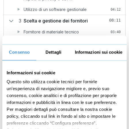
Utilizzo di un software gestionale
04:12
3
Scelta e gestione dei fornitori
08:11
Fornitore di materiale tecnico
03:40
Commercialista
01:43
Consenso
Dettagli
Informazioni sui cookie
Nutrizionista e psicologo
02:48
4
Come interagire con la propria
07:01
community
Informazioni sui cookie
Questo sito utilizza cookie tecnici per fornirle
Calendario degli allenamenti condiviso
02:09
un’esperienza di navigazione migliore e, previo suo
Strumento di gestione degli eventi
02:02
consenso, cookie analitici e di profilazione per proporle
informazioni e pubblicità in linea con le sue preferenze.
Gestione costante dei propri canali digitali
02:50
Per maggiori dettagli può consultare la nostra cookie
5
Monetizzazione di propri asset
13:33
policy, cliccando sul link in fondo al sito o impostare le
preferenze cliccando “Configura preferenze”.
Affitto delle strutture
04:12