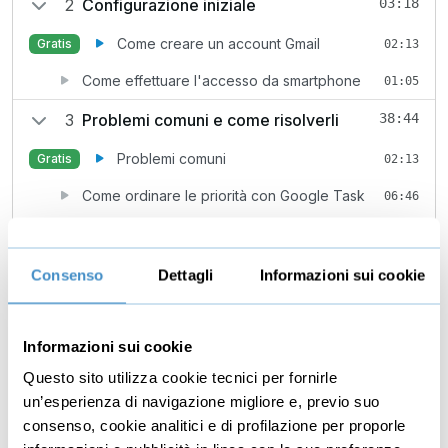
2
Configurazione iniziale
03:18
Come creare un account Gmail
Gratis
02:13
Come effettuare l'accesso da smartphone
01:05
3
Problemi comuni e come risolverli
38:44
Problemi comuni
Gratis
02:13
Come ordinare le priorità con Google Task
06:46
Come gestire correttamente la posta in arrivo
04:48
Come spostare e archiviare le email
07:05
Consenso
Dettagli
Informazioni sui cookie
L'elenco verifica di Google Tasks
04:33
Come gestire le email restando concentrati
02:25
Informazioni sui cookie
Questo sito utilizza cookie tecnici per fornirle
Come ricercare le email
03:07
un’esperienza di navigazione migliore e, previo suo
Come tenere traccia di tutte le conversazioni
03:07
consenso, cookie analitici e di profilazione per proporle