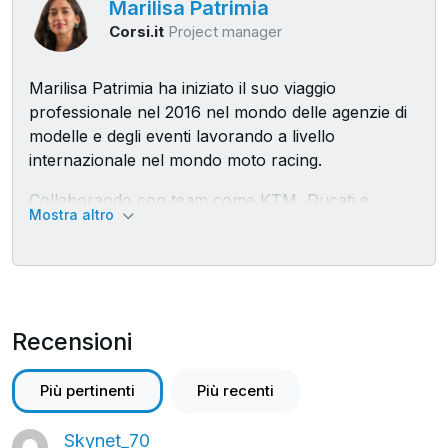
Marilisa Patrimia
che ha trasformato il mio modo di lavorare e di gestire
Corsi.it
Project manager
le mie email in modo efficiente e produttivo, senza
perdere la testa e riducendo di netto tempi morti e
Marilisa Patrimia ha iniziato il suo viaggio
procrastinazione.
professionale nel 2016 nel mondo delle agenzie di
Ecco perché in questo corso, “Come usare GMAIL in
modelle e degli eventi lavorando a livello
modo più produttivo in ufficio”, ti svelerò come ho
internazionale nel mondo moto racing.
risolto i sei problemi più comuni che chiunque si
Collaborando con team come KTM, Ducati e
approccia a Gmail in modo professionale incontra, e
Mostra altro
Aprilia, ha dimostrato straordinarie capacità
non sto scherzando, ogni giorno.
nell'organizzazione di eventi e sfilate.
Quante volte ti è capitato infatti di aprire la casella di
Nel 2020, Marilisa ha fatto una svolta decisiva,
posta la mattina e sentirti sopraffatto dalla mole di email
entrando nel campo della consulenza aziendale.
da leggere?
Recensioni
Come project manager in un'azienda di sviluppo di
O di perdere email importanti in mezzo a tutte le altre
reti in franchising e software per il business, ha
scartoffie?
Più pertinenti
Più recenti
applicato la sua esperienza organizzativa a progetti
O ancora, di non ricordare dove hai archiviato quella
complessi, contribuendo significativamente al loro
Skynet_70
determinata email super importante?