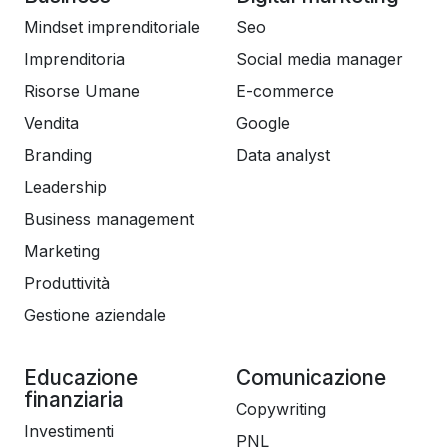
Mindset imprenditoriale
Seo
Dunque che aspetti? Iniziamo subito!
Imprenditoria
Social media manager
Risorse Umane
E-commerce
Vendita
Google
Branding
Data analyst
Leadership
Business management
Marketing
Produttività
Gestione aziendale
Educazione
Comunicazione
finanziaria
Copywriting
Investimenti
PNL