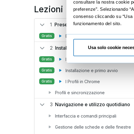
consultare la nostra cookie po
Lezioni
preferenze”. Selezionando “Acc
consenso cliccando su “Usa so
funzionamento del sito.
1
Presentazione
Benvenuto
Gratis
2
Installare e configurare Google C
Usa solo cookie neces
Introduzione e versioni esistenti
Gratis
Installazione e primo avvio
Gratis
I Profili in Chrome
Gratis
Profili e sincronizzazione
3
Navigazione e utilizzo quotidiano
Interfaccia e comandi principali
Gestione delle schede e delle finestre