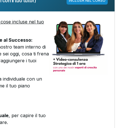
 con il tuo tutor)
INCLUSA NEL CORSO
cose incluse nel tuo
ne al Successo:
nostro team interno di
 sei oggi, cosa ti frena
aggiungere i tuoi
 individuale con un
me il tuo piano
uale
, per capire il tuo
are.