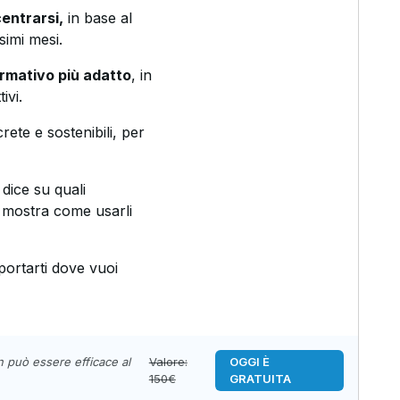
entrarsi,
in base al
simi mesi.
ormativo più adatto
, in
ivi.
rete e sostenibili, per
i dice su quali
i mostra come usarli
portarti dove vuoi
n può essere efficace al
Valore:
OGGI È
150€
GRATUITA