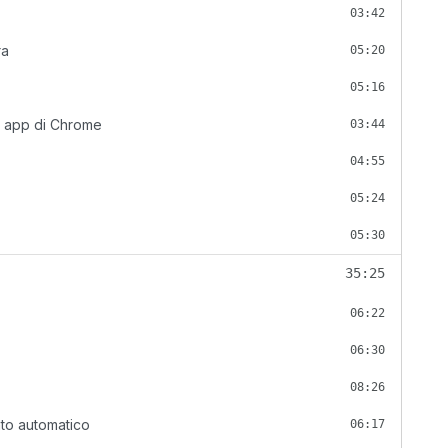
03:42
ra
05:20
05:16
 app di Chrome
03:44
04:55
05:24
05:30
35:25
06:22
06:30
08:26
to automatico
06:17