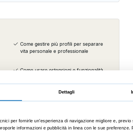
Come gestire più profili per separare
vita personale e professionale
Come usare estensioni e funzionalità
per una navigazione più efficiente
Dettagli
ere
Come collaborare in tempo reale e
integrare Keep con Google Workspace
ecnici per fornirle un’esperienza di navigazione migliore e, prev
r proporle informazioni e pubblicità in linea con le sue preferenze.