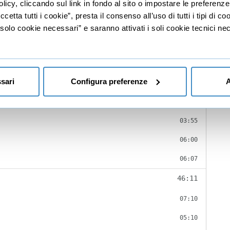
licy, cliccando sul link in fondo al sito o impostare le preferenz
etta tutti i cookie”, presta il consenso all’uso di tutti i tipi di c
lo cookie necessari” e saranno attivati i soli cookie tecnici nec
02:49
02:49
hrome
sari
Configura preferenze
18:15
A
02:13
03:55
06:00
06:07
46:11
07:10
05:10