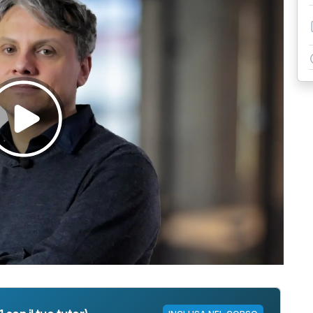
Riprodurre
il
video