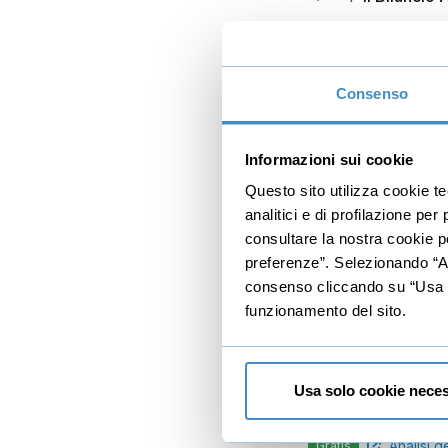
Introduzione 
Lo Stato Patr
Consenso
Il Conto Eco
Nota Integrat
Informazioni sui cookie
La liquidità
Questo sito utilizza cookie t
analitici e di profilazione pe
Dalla lettura a
consultare la nostra cookie po
ROE vs ROI
preferenze”. Selezionando “Acc
consenso cliccando su “Usa so
5
Il Metodo 
funzionamento del sito.
Introduzione
A caccia del
Usa solo cookie neces
Analisi Grafic
Analisi d
Gratis