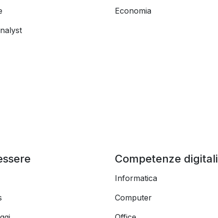
e
Economia
nalyst
essere
Competenze digitali
Informatica
s
Computer
ggi
Office