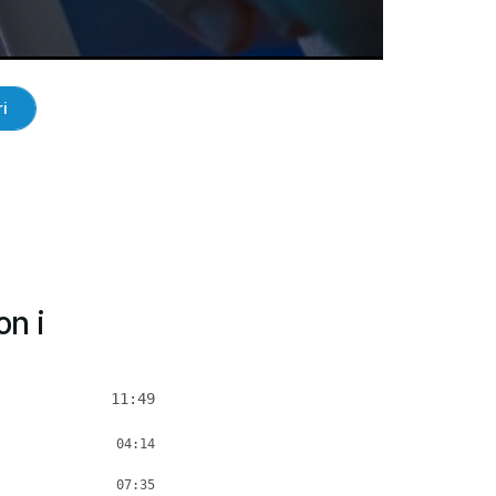
i
on i
11:49
04:14
07:35