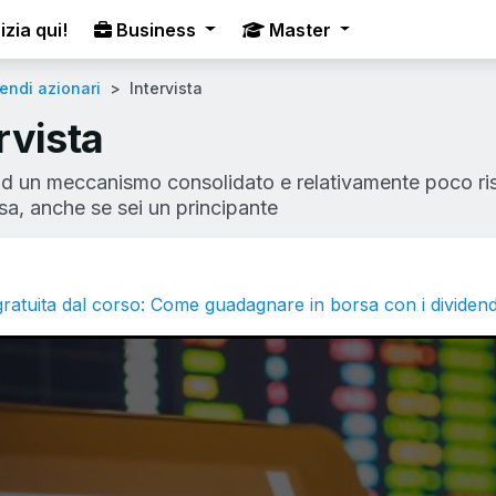
izia qui!
Business
Master
endi azionari
Intervista
rvista
ad un meccanismo consolidato e relativamente poco risc
sa, anche se sei un principante
ratuita dal corso: Come guadagnare in borsa con i dividend