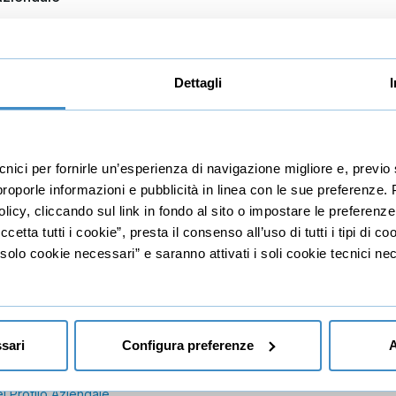
al Bilancio aziendale
imoniale
Dettagli
nomico
iva e Rendiconto Finanziario
ecnici per fornirle un’esperienza di navigazione migliore e, prev
r proporle informazioni e pubblicità in linea con le sue preferenze.
ll'analisi di bilancio
licy, cliccando sul link in fondo al sito o impostare le preferenz
etta tutti i cookie”, presta il consenso all’uso di tutti i tipi di c
lo cookie necessari” e saranno attivati i soli cookie tecnici nec
Dividendum
 al metodo
 Dividendo
sari
Configura preferenze
A
a
el Profilo Aziendale