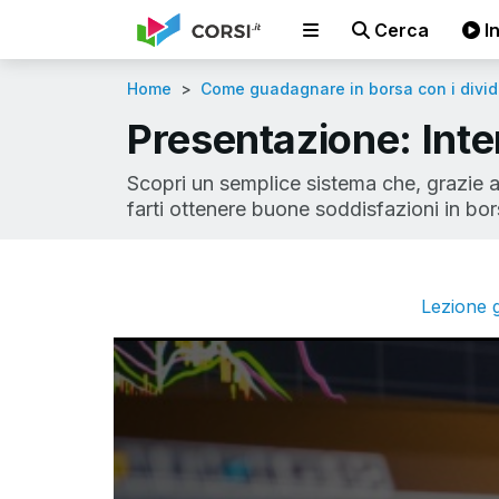
Cerca
In
Home
Come guadagnare in borsa con i divid
Presentazione: Inte
Scopri un semplice sistema che, grazie 
farti ottenere buone soddisfazioni in bor
Lezione g