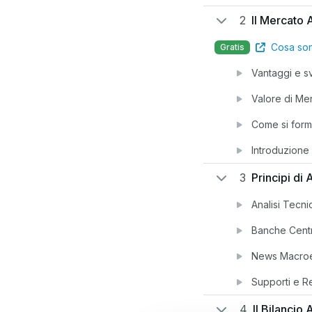
2
Il Mercato 
Cosa son
Gratis
Vantaggi e s
Valore di Me
Come si form
Introduzione 
3
Principi di
Analisi Tecni
Banche Centr
News Macro
Supporti e R
4
Il Bilancio