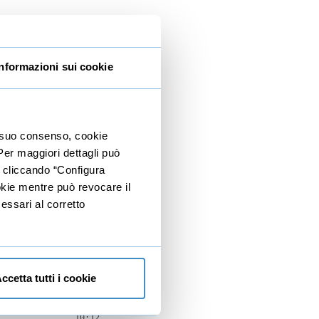
07:23
06:27
Informazioni sui cookie
06:38
05:54
11:49
io suo consenso, cookie
 Per maggiori dettagli può
05:36
e cliccando “Configura
09:19
ookie mentre può revocare il
essari al corretto
01:37:43
09:19
10:20
ccetta tutti i cookie
08:29
10:12