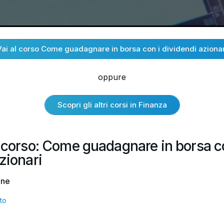
Vai al corso Come guadagnare in borsa con i dividendi azionar
oppure
Scopri gli altri corsi in Finanza
l corso: Come guadagnare in borsa c
zionari
one
to