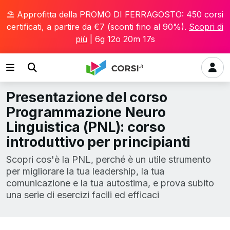
⛱️ Approfitta della PROMO DI FERRAGOSTO: 450 corsi
certificati, a partire da €7 (sconti fino al 90%).
Scopri di
più
|
6g 12o 20m 16s
Presentazione del corso
Programmazione Neuro
Linguistica (PNL): corso
introduttivo per principianti
Scopri cos'è la PNL, perché è un utile strumento
per migliorare la tua leadership, la tua
comunicazione e la tua autostima, e prova subito
una serie di esercizi facili ed efficaci