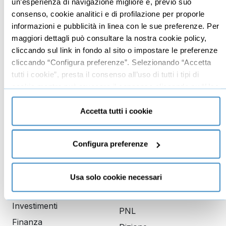
Mindset imprenditoriale
Seo
un’esperienza di navigazione migliore e, previo suo
consenso, cookie analitici e di profilazione per proporle
Imprenditoria
Social media manager
informazioni e pubblicità in linea con le sue preferenze. Per
Risorse Umane
E-commerce
maggiori dettagli può consultare la nostra cookie policy,
Vendita
Google
cliccando sul link in fondo al sito o impostare le preferenze
cliccando “Configura preferenze”. Selezionando “Accetta
Branding
Data analyst
tutti i cookie”, presta il consenso all’uso di tutti i tipi di
Leadership
cookie mentre può revocare il consenso cliccando su “Usa
Business management
solo cookie necessari” e saranno attivati i soli cookie
tecnici necessari al corretto funzionamento del sito.
Accetta tutti i cookie
Marketing
Produttività
Configura preferenze
Gestione aziendale
Educazione
Usa solo cookie necessari
Comunicazione
finanziaria
Copywriting
Investimenti
PNL
Finanza