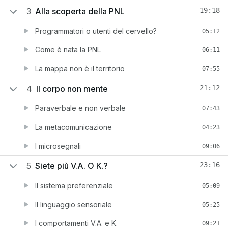
3
Alla scoperta della PNL
19:18
Programmatori o utenti del cervello?
05:12
Come è nata la PNL
06:11
La mappa non è il territorio
07:55
4
Il corpo non mente
21:12
Paraverbale e non verbale
07:43
La metacomunicazione
04:23
I microsegnali
09:06
5
Siete più V.A. O K.?
23:16
Il sistema preferenziale
05:09
Il linguaggio sensoriale
05:25
I comportamenti V.A. e K.
09:21