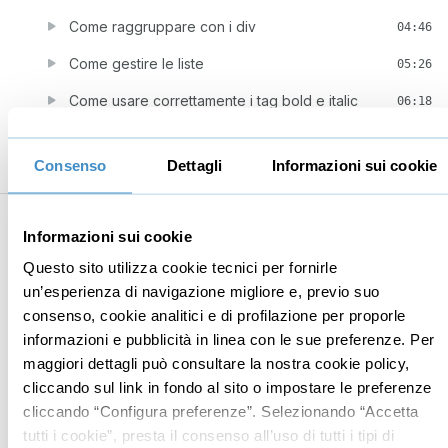
Come raggruppare con i div
04:46
Come gestire le liste
05:26
Come usare correttamente i tag bold e italic
06:18
Come citare contenuto di altri autori
06:23
Consenso
Dettagli
Informazioni sui cookie
Come raggruppare informazioni di contatto
04:02
8
Altri elementi
34:40
Informazioni sui cookie
Come inserire brevi informazioni a margine
04:53
Questo sito utilizza cookie tecnici per fornirle
Come indicare la rilevanza di un’informazione
un’esperienza di navigazione migliore e, previo suo
05:35
consenso, cookie analitici e di profilazione per proporle
Come gestire date e orari
06:18
informazioni e pubblicità in linea con le sue preferenze. Per
maggiori dettagli può consultare la nostra cookie policy,
Come applicare link ai blocchi
04:43
cliccando sul link in fondo al sito o impostare le preferenze
Come definire le relazioni tra risorse collegate
08:37
cliccando “Configura preferenze”. Selezionando “Accetta
tutti i cookie”, presta il consenso all’uso di tutti i tipi di
Come definire praticamente le relazioni dei link
04:34