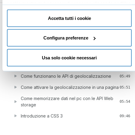
cookie mentre può revocare il consenso cliccando su “Usa
9
Caratteristiche avanzate
01:02:43
solo cookie necessari” e saranno attivati i soli cookie
tecnici necessari al corretto funzionamento del sito.
Accetta tutti i cookie
Come disegnare con le API Canvas
06:17
Come inserire un’immagine in un Canvas
05:21
Configura preferenze
Come tracciare un grafico in un Canvas
06:50
Come inserire i video
07:02
Usa solo cookie necessari
Come inserire un filmato con le API video
09:53
Come funzionano le API di geolocalizzazione
05:49
Come attivare la geolocalizzazione in una pagina
05:51
Come memorizzare dati nel pc con le API Web
05:54
storage
Introduzione a CSS 3
09:46