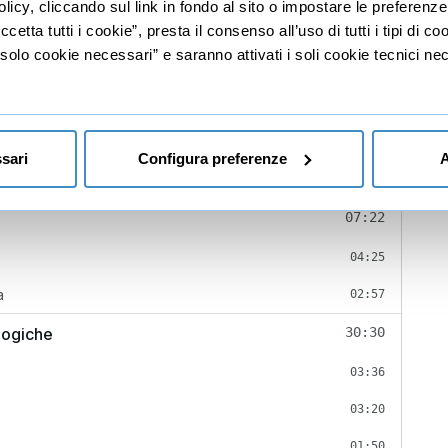
licy, cliccando sul link in fondo al sito o impostare le preferenz
etta tutti i cookie”, presta il consenso all’uso di tutti i tipi di c
lo cookie necessari” e saranno attivati i soli cookie tecnici nec
03:56
sari
Configura preferenze
A
03:56
07:22
04:25
a
02:57
ologiche
30:30
03:36
03:20
01:50