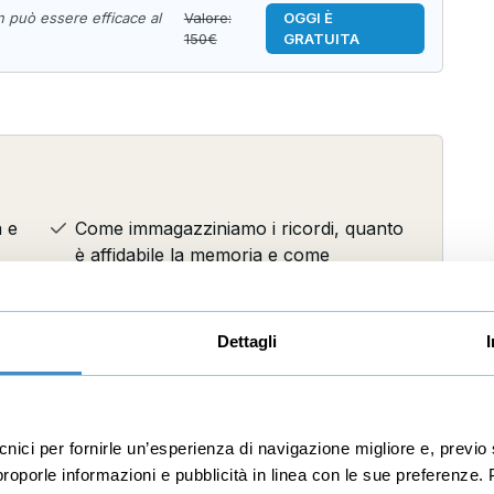
n può essere efficace al
Valore:
OGGI È
150€
GRATUITA
a e
Come immagazziniamo i ricordi, quanto
è affidabile la memoria e come
migliorarla
Cosa sono le emozioni, come
Dettagli
funzionano e come controllarle
Che cos’è la felicità e come provare a
raggiungerla
ecnici per fornirle un’esperienza di navigazione migliore e, prev
r proporle informazioni e pubblicità in linea con le sue preferenze.