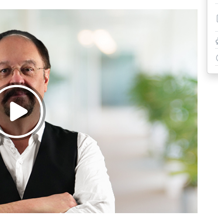
Riprodurre
il
video