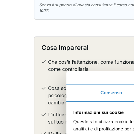
Senza il supporto di questa consulenza il corso no
100%
Cosa imparerai
Che cos’è l’attenzione, come funzion
come controllarla
Cosa sono le abitudini a livello
Consenso
psicologico, e alcuni suggerimenti per
cambiarle
Informazioni sui cookie
L’influenza dei genitori sulla tua vita e
sul tuo modo di percepire il mondo
Questo sito utilizza cookie t
analitici e di profilazione pe
Molto, molto altro...