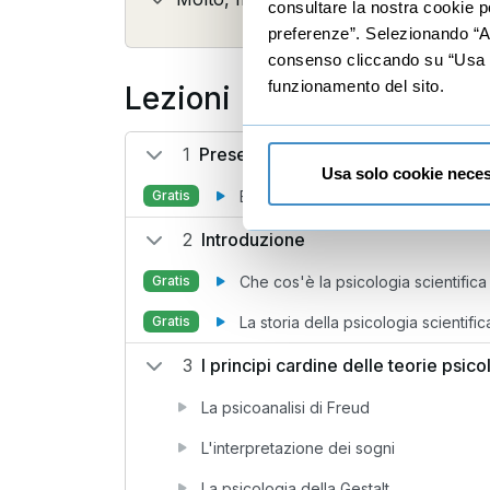
consultare la nostra cookie po
preferenze”. Selezionando “Acc
consenso cliccando su “Usa so
funzionamento del sito.
Lezioni
1
Presentazione
Usa solo cookie neces
Benvenuto
Gratis
2
Introduzione
Che cos'è la psicologia scientifica
Gratis
La storia della psicologia scientific
Gratis
3
I principi cardine delle teorie psic
La psicoanalisi di Freud
L'interpretazione dei sogni
La psicologia della Gestalt