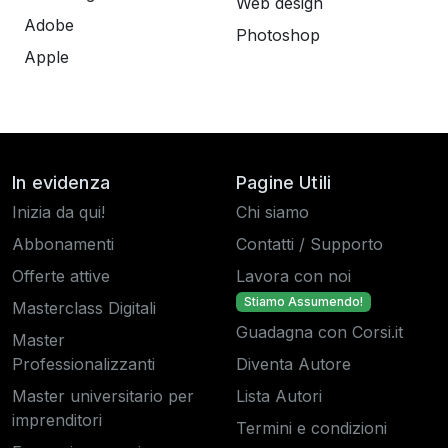
Web design
Adobe
Photoshop
Apple
In evidenza
Pagine Utili
Inizia da qui!
Chi siamo
Abbonamenti
Contatti / Supporto
Offerte attive
Lavora con noi
Stiamo Assumendo!
Masterclass Digitali
Guadagna con Corsi.it
Master
Professionalizzanti
Diventa Autore
Master universitario per
Lista Autori
imprenditori
Termini e condizioni