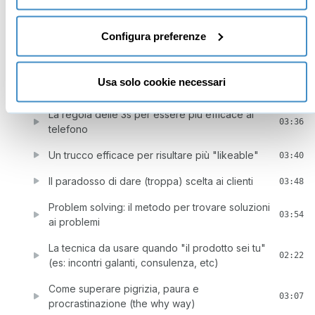
La tecnica di Dalì per sfruttare il potere
03:09
dell'inconscio
Configura preferenze
Come migliorare le performance utilizzando
le 3 fasi (preparazione, performance,
Gratis
04:08
Usa solo cookie necessari
debrief)
La regola delle 3s per essere più efficace al
03:36
telefono
Un trucco efficace per risultare più "likeable"
03:40
Il paradosso di dare (troppa) scelta ai clienti
03:48
Problem solving: il metodo per trovare soluzioni
03:54
ai problemi
La tecnica da usare quando "il prodotto sei tu"
02:22
(es: incontri galanti, consulenza, etc)
Come superare pigrizia, paura e
03:07
procrastinazione (the why way)