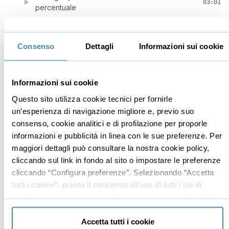
03:01
percentuale
Oberato di lavoro? come fare correttamente uno
03:53
"stop&go"
Consenso
Dettagli
Informazioni sui cookie
Consiglio per chi vende consulenza
02:48
L'illusione della certezza nel mondo
03:32
Informazioni sui cookie
imprenditoriale
Questo sito utilizza cookie tecnici per fornirle
Come aiutare qualcuno ad essere più produttivo:
un’esperienza di navigazione migliore e, previo suo
04:19
la tecnica del "dietro le spalle"
consenso, cookie analitici e di profilazione per proporle
Il metodo "go serbian" per plasmare talenti
informazioni e pubblicità in linea con le sue preferenze. Per
04:00
(usare con cautela)
maggiori dettagli può consultare la nostra cookie policy,
cliccando sul link in fondo al sito o impostare le preferenze
Il tuo lavoro è rivolto al passato o al futuro?
03:26
cliccando “Configura preferenze”. Selezionando “Accetta
Esercizio pratico per scoprirlo
tutti i cookie”, presta il consenso all’uso di tutti i tipi di
La dieta delle news (aiuta il focus)
03:16
cookie mentre può revocare il consenso cliccando su “Usa
solo cookie necessari” e saranno attivati i soli cookie
Ha senso difendere la tua decisione contro tutti?
07:01
tecnici necessari al corretto funzionamento del sito.
Accetta tutti i cookie
La storia ispirazionale di Michael Barry