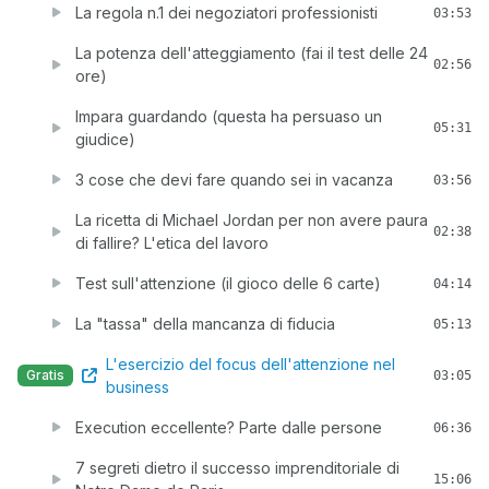
La regola n.1 dei negoziatori professionisti
03:53
La potenza dell'atteggiamento (fai il test delle 24
02:56
ore)
Impara guardando (questa ha persuaso un
05:31
giudice)
3 cose che devi fare quando sei in vacanza
03:56
La ricetta di Michael Jordan per non avere paura
02:38
di fallire? L'etica del lavoro
Test sull'attenzione (il gioco delle 6 carte)
04:14
La "tassa" della mancanza di fiducia
05:13
L'esercizio del focus dell'attenzione nel
Gratis
03:05
business
Execution eccellente? Parte dalle persone
06:36
7 segreti dietro il successo imprenditoriale di
15:06