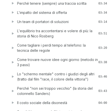
Perché tenere (sempre) una traccia scritta
03:34
L'impatto del sistema di offerta
03:34
Un team di portatori di soluzioni
03:14
L'equilibrio tra accontentarsi e volere di più: la
03:51
storia di Nico Rosberg
Come tagliare i perdi tempo al telefono: la
03:20
tecnica delle regole
Come trovare nuove idee ogni giorno (metodo in
03:38
3 passi)
Lo "schermo mentale" contro i giudizi degli altri
03:46
(tratto dal film "race, il colore della vittoria")
Perché "non sei troppo vecchio" (la storia del
03:43
colonnello Sanders)
Il costo sociale della disonestà
04:00