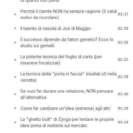
di quanto non pensi
Perché il cliente NON ha sempre ragione (3 validi
03:37
motivi da ricordare)
Il talento di nascita di Joe di Maggio
02:59
Il successo dipende da fattori genetici? Ecco lo
03:56
studio sui gemelli.
La potente tecnica del foglio di carta (per
02:55
rimanere focalizzati)
La tecnica della "porta in faccia" (risultati x5 nella
02:58
vendita)
Se vuoi far durare una relazione, NON pensare
03:40
all'alternativa
Come far cambiare un'idea (estrema) agli altri
02:28
La "ghetto built" di Zynga per testare le proprie
03:24
idee prima di metterle sul mercato