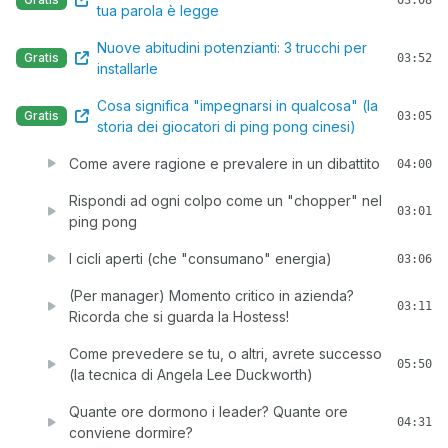
03:08
tua parola è legge
Nuove abitudini potenzianti: 3 trucchi per
Gratis
03:52
installarle
Cosa significa "impegnarsi in qualcosa" (la
Gratis
03:05
storia dei giocatori di ping pong cinesi)
Come avere ragione e prevalere in un dibattito
04:00
Rispondi ad ogni colpo come un "chopper" nel
03:01
ping pong
I cicli aperti (che "consumano" energia)
03:06
(Per manager) Momento critico in azienda?
03:11
Ricorda che si guarda la Hostess!
Come prevedere se tu, o altri, avrete successo
05:50
(la tecnica di Angela Lee Duckworth)
Quante ore dormono i leader? Quante ore
04:31
conviene dormire?