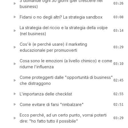
3 domande ogni 30 giorni (per crescere nel
03:26
business)
Fidarsi o no degli altri? La strategia sandbox
03:08
La strategia del riccio e la strategia della volpe
03:14
(nel business)
Cos'è (e perché usare) il marketing
03:29
educazionale per promuoverti
Cosa sono le emozioni (a livello chimico) e come
03:10
ridurne l'influenza
Come proteggerti dalle "opportunità di business"
02:45
che distraggono
L'importanza delle checklist
02:55
Come evitare di farsi "rimbalzare"
02:51
Ecco perché, ad un certo punto, vorrai poterti
03:29
dire: "ho fatto tutto il possibile"