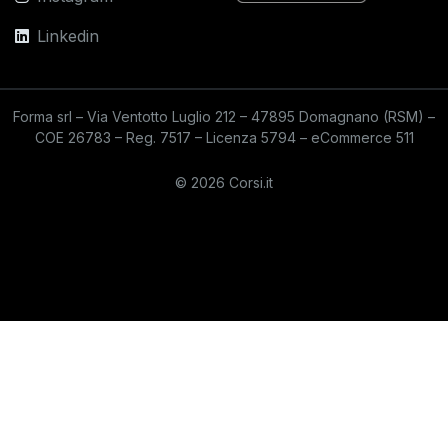
Linkedin
Forma srl – Via Ventotto Luglio 212 – 47895 Domagnano (RSM) –
COE 26783 – Reg. 7517 – Licenza 5794 – eCommerce 511
© 2026 Corsi.it