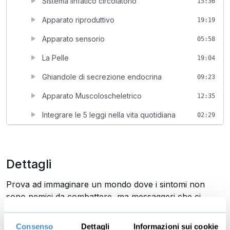
Sistema linfatico circolatorio
15:36
Apparato riproduttivo
19:19
Apparato sensorio
05:58
La Pelle
19:04
Ghiandole di secrezione endocrina
09:23
Apparato Muscoloscheletrico
12:35
Integrare le 5 leggi nella vita quotidiana
02:29
Dettagli
Prova ad immaginare un mondo dove i sintomi non
sono nemici da combattere, ma messaggeri che ci
invitano a comprendere più profondamente il nostro
essere.
Consenso
Dettagli
Informazioni sui cookie