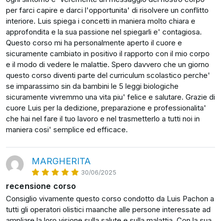
personale.
per farci capire e darci l'opportunita' di risolvere un conflitto
interiore. Luis spiega i concetti in maniera molto chiara e
approfondita e la sua passione nel spiegarli e' contagiosa.
Allora, sei pronto a metterti in viaggio? Seguimi,
Questo corso mi ha personalmente aperto il cuore e
sicuramente cambiato in positivo il rapporto con il mio corpo
iniziamo subito!
e il modo di vedere le malattie. Spero davvero che un giorno
questo corso diventi parte del curriculum scolastico perche'
se imparassimo sin da bambini le 5 leggi biologiche
sicuramente vivremmo una vita piu' felice e salutare. Grazie di
cuore Luis per la dedizione, preparazione e professionalita'
che hai nel fare il tuo lavoro e nel trasmetterlo a tutti noi in
maniera cosi' semplice ed efficace.
MARGHERITA
30/06/2025
recensione corso
Consiglio vivamente questo corso condotto da Luis Pachon a
tutti gli operatori olistici maanche alle persone interessate ad
ampliare la loro visione sulla salute e sulla malattia. Con la sua