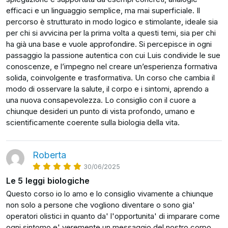
efficaci e un linguaggio semplice, ma mai superficiale. Il
mitigare il senso di panico e angoscia che può seguire
percorso è strutturato in modo logico e stimolante, ideale sia
diagnosi preoccupanti.
per chi si avvicina per la prima volta a questi temi, sia per chi
Questo si traduce in una maggiore tranquillità per
ha già una base e vuole approfondire. Si percepisce in ogni
passaggio la passione autentica con cui Luis condivide le sue
l'individuo, evitando il rischio di ulteriori stress che
conoscenze, e l’impegno nel creare un’esperienza formativa
possono aggravare la situazione. La mia speranza è
solida, coinvolgente e trasformativa. Un corso che cambia il
che, attraverso questo corso, anche tu possa trovare
modo di osservare la salute, il corpo e i sintomi, aprendo a
la forza di trasformare le tue paure in fiducia, le
una nuova consapevolezza. Lo consiglio con il cuore a
malattie in opportunità di crescita, e i sintomi in guide
chiunque desideri un punto di vista profondo, umano e
amorevoli verso una vita più piena e armoniosa, e
scientificamente coerente sulla biologia della vita.
perché no, a diffondere queste conoscenze aiutando
anche altre persone.
Roberta
Insieme, possiamo scoprire il potenziale nascosto
30/06/2025
dentro di noi per raggiungere una salute ottimale e una
Le 5 leggi biologiche
comprensione più profonda della nostra vera natura.
Questo corso io lo amo e lo consiglio vivamente a chiunque
non solo a persone che vogliono diventare o sono gia'
Questo è il viaggio che desidero condividere con te, un
operatori olistici in quanto da' l'opportunita' di imparare come
viaggio di guarigione, scoperta e trasformazione
ogni sintomo e' veremente un messaggio del nostro corpo