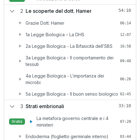
2
Le scoperte del dott. Hamer
54:10
Grazie Dott. Hamer
06:14
1a Legge Biologica – La DHS
12:07
2a Legge Biologica - La Bifasicità dell’SBS
16:58
3a Legge Biologica - Il comportamento dei
09:40
tessuti
4a Legge Biologica - L’importanza dei
06:26
microbi
5a Legge Biologica - Il buon senso biologico
02:45
3
Strati embrionali
33:10
La metafora governo centrale e i 4
Gratis
07:20
ministeri
Endoderma (foglietto germinale interno)
03:44