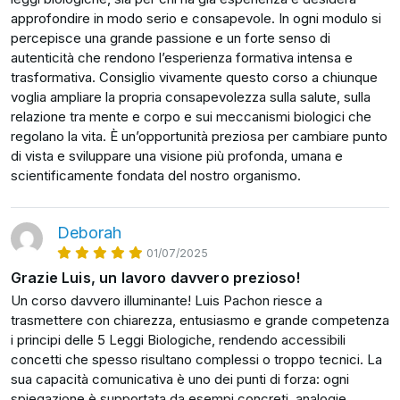
che vedevo crescere le richieste nel mio studio a
Inizieremo quindi esplorando quali sono queste 5 leggi
approfondire in modo serio e consapevole. In ogni modulo si
Genova. La continua ricerca e il desiderio di
biologiche e come esse interagiscono per mostrarci un
percepisce una grande passione e un forte senso di
supportare gli altri nel loro percorso di benessere
quadro della malattia completo. L'obiettivo non è solo
autenticità che rendono l’esperienza formativa intensa e
mi hanno spinto verso l'esplorazione di nuove
rispondere ai sintomi emergenti ma indagare e
trasformativa. Consiglio vivamente questo corso a chiunque
tecniche come il biomagnetismo integrale.
affrontare le cause radicate che li generano.
voglia ampliare la propria consapevolezza sulla salute, sulla
relazione tra mente e corpo e sui meccanismi biologici che
Questo viaggio culmina nella creazione del metodo
Passeremo poi alle sezioni più corpose di questo corso,
regolano la vita. È un’opportunità preziosa per cambiare punto
di Bioriconessione, un approccio innovativo che
quelle in cui ti mostrerò il corpo umano nella sua
di vista e sviluppare una visione più profonda, umana e
combina le mie competenze per facilitare
interezza e come ogni malattia è collegata a un conflitto
scientificamente fondata del nostro organismo.
l'autoindagine, la crescita personale e spirituale,
interiore che viene espresso tramite un apparato o un
attraverso l'applicazione delle leggi biologiche e
organo specifico. Ad esempio, imparerai come
universali, consentendo alle persone di
Deborah
l’apparato respiratorio è sensibile alle nozioni di spazio
riconoscersi come creatori della propria realtà.
01/07/2025
vitale, libertà e sicurezza. E quindi verranno espressi
tramite esso dei conflitti legati a qualcosa di vitale, alla
Grazie Luis, un lavoro davvero prezioso!
vita e ai suoi scambi.
Un corso davvero illuminante! Luis Pachon riesce a
trasmettere con chiarezza, entusiasmo e grande competenza
In questo modo, capirai come incamminarti verso un
i principi delle 5 Leggi Biologiche, rendendo accessibili
piano di supporto su misura che considera tanto gli
concetti che spesso risultano complessi o troppo tecnici. La
aspetti fisici quanto quelli emotivi. Uno dei principali
sua capacità comunicativa è uno dei punti di forza: ogni
benefici di questo metodo, infatti, è la sua capacità di
spiegazione è supportata da esempi concreti, analogie