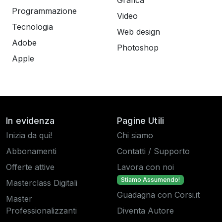
Grafica
Programmazione
Video
Tecnologia
Web design
Adobe
Photoshop
Apple
In evidenza
Pagine Utili
Inizia da qui!
Chi siamo
Abbonamenti
Contatti / Supporto
Offerte attive
Lavora con noi
Stiamo Assumendo!
Masterclass Digitali
Guadagna con Corsi.it
Master
Professionalizzanti
Diventa Autore