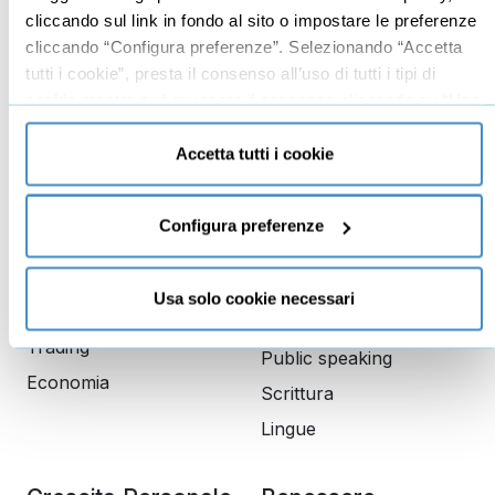
Leadership
cliccando sul link in fondo al sito o impostare le preferenze
Business management
cliccando “Configura preferenze”. Selezionando “Accetta
tutti i cookie”, presta il consenso all’uso di tutti i tipi di
Marketing
cookie mentre può revocare il consenso cliccando su “Usa
Produttività
solo cookie necessari” e saranno attivati i soli cookie
Gestione aziendale
tecnici necessari al corretto funzionamento del sito.
Accetta tutti i cookie
Educazione
Comunicazione
Configura preferenze
finanziaria
Copywriting
Investimenti
PNL
Usa solo cookie necessari
Finanza
Dizione
Trading
Public speaking
Economia
Scrittura
Lingue