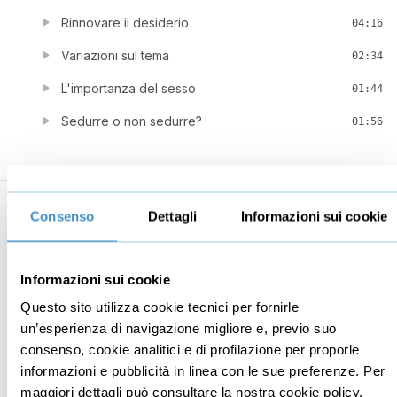
Rinnovare il desiderio
04:16
Variazioni sul tema
02:34
L'importanza del sesso
01:44
Sedurre o non sedurre?
01:56
Consenso
Dettagli
Informazioni sui cookie
Business
Digital marketing
Mindset imprenditoriale
Seo
Informazioni sui cookie
Imprenditoria
Social media manager
Questo sito utilizza cookie tecnici per fornirle
Risorse Umane
E-commerce
un’esperienza di navigazione migliore e, previo suo
Vendita
Google
consenso, cookie analitici e di profilazione per proporle
informazioni e pubblicità in linea con le sue preferenze. Per
Branding
Data analyst
maggiori dettagli può consultare la nostra cookie policy,