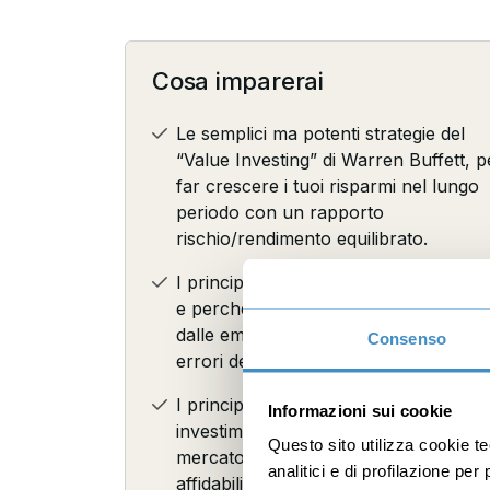
Cosa imparerai
Le semplici ma potenti strategie del
“Value Investing” di Warren Buffett, p
far crescere i tuoi risparmi nel lungo
periodo con un rapporto
rischio/rendimento equilibrato.
I principi della “Strategia della Scimmi
e perché investire senza farsi prende
dalle emozioni ti protegge dai classici
Consenso
errori dell’investitore medio.
I principali errori da evitare negli
Informazioni sui cookie
investimenti: dal cercare di battere il
Questo sito utilizza cookie t
mercato al seguire mode e consigli p
analitici e di profilazione pe
affidabili.