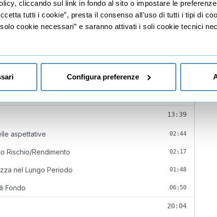
licy, cliccando sul link in fondo al sito o impostare le preferenz
dei fondi poco performanti.
etta tutti i cookie”, presta il consenso all’uso di tutti i tipi di c
lo cookie necessari” e saranno attivati i soli cookie tecnici nec
sari
Configura preferenze
04:50
A
04:50
13:39
le aspettative
02:44
rto Rischio/Rendimento
02:17
ezza nel Lungo Periodo
01:48
 di Fondo
06:50
20:04