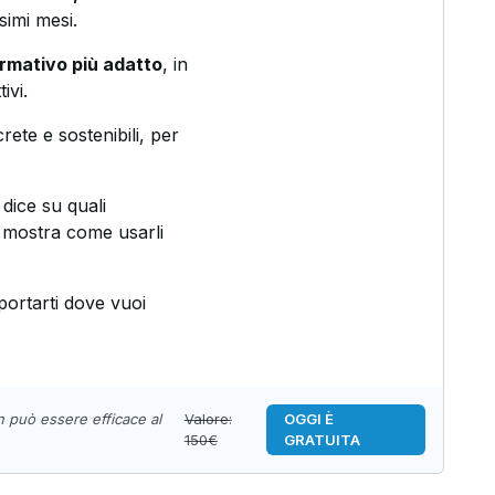
simi mesi.
ormativo più adatto
, in
ivi.
rete e sostenibili, per
i dice su quali
i mostra come usarli
portarti dove vuoi
n può essere efficace al
Valore:
OGGI È
150€
GRATUITA