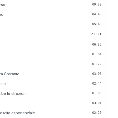
orso
09:38
lio
04:43
05:43
21:21
06:35
01:04
01:22
ita Costante
03:06
iale
02:44
be le direzioni
01:03
03:01
crescita esponenziale
02:26