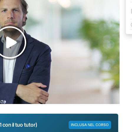
Riprodurre
il
video
 con il tuo tutor)
INCLUSA NEL CORSO