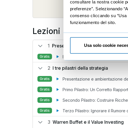
consultare la nostra cookie po
preferenze”. Selezionando “Acc
consenso cliccando su “Usa so
funzionamento del sito.
Lezioni
1
Presentazione
Usa solo cookie neces
Benvenuto
Gratis
2
I tre pilastri della strategia
Presentazione e ambientazione del
Gratis
Primo Pilastro: Un Corretto Rappo
Gratis
Secondo Pilastro: Costruire Ricch
Gratis
Terzo Pilastro: Ignorare il Rumore
Gratis
3
Warren Buffet e il Value Investing