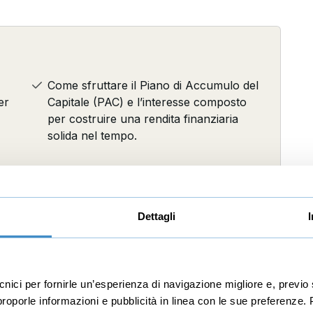
Come sfruttare il Piano di Accumulo del
er
Capitale (PAC) e l’interesse composto
per costruire una rendita finanziaria
solida nel tempo.
a”
Come calcolare il capitale necessario
re
per vivere di rendita e quali sono le cifre
realistiche per ottenere entrate mensili
Dettagli
da 1.000 a 5.000 euro.
Come selezionare i migliori strumenti per
il lungo termine: azioni, ETF,
ecnici per fornirle un’esperienza di navigazione migliore e, prev
oco
obbligazioni e indici di mercato, senza
r proporle informazioni e pubblicità in linea con le sue preferenze.
cadere nelle trappole dei costi nascosti e