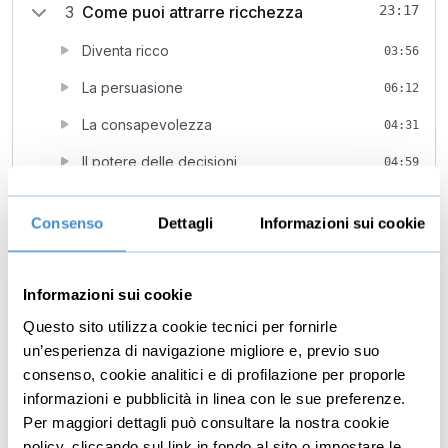
3
Come puoi attrarre ricchezza
23:17
Diventa ricco
03:56
La persuasione
06:12
La consapevolezza
04:31
Il potere delle decisioni
04:59
Bonus: Meditazione
03:39
Consenso
Dettagli
Informazioni sui cookie
Dettagli
Informazioni sui cookie
Questo sito utilizza cookie tecnici per fornirle
In quale di queste due situazioni ti ritrovi?
un’esperienza di navigazione migliore e, previo suo
Prima situazione:
consenso, cookie analitici e di profilazione per proporle
informazioni e pubblicità in linea con le sue preferenze.
- Arrivi a fine giornata stanco e frustrato perché non
Per maggiori dettagli può consultare la nostra cookie
hai realizzato quello che ti eri prefissato.
policy, cliccando sul link in fondo al sito o impostare le