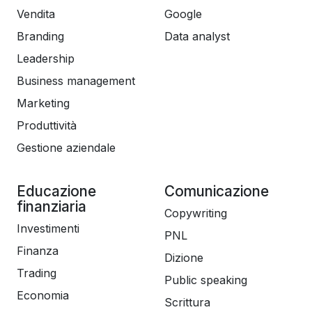
Vendita
Google
rimborsato.
Branding
Data analyst
Dunque: se desideri capire le tecniche più potenti e
Leadership
raccolte delle persone più produttive, allora questo è il
corso che fa per te.
Business management
Marketing
Sei pronto? Iniziamo subito
Produttività
Gestione aziendale
Educazione
Comunicazione
finanziaria
Copywriting
Investimenti
PNL
Finanza
Dizione
Trading
Public speaking
Economia
Scrittura