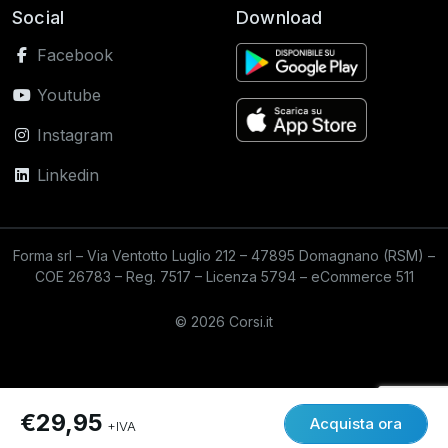
Social
Download
Facebook
Youtube
Instagram
Linkedin
Forma srl – Via Ventotto Luglio 212 – 47895 Domagnano (RSM) –
COE 26783 – Reg. 7517 – Licenza 5794 – eCommerce 511
© 2026 Corsi.it
€29,95
Acquista ora
+IVA