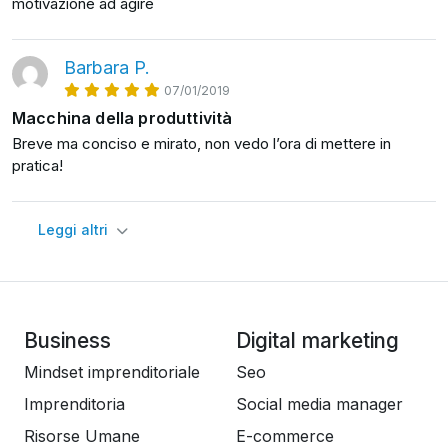
motivazione ad agire
- Tecniche estremamente pratiche per ottenere più
risultati in meno tempo.
Barbara P.
07/01/2019
Macchina della produttività
Ma non solo, capirai anche:
Breve ma conciso e mirato, non vedo l’ora di mettere in
- come lavorare in maniera intelligente, per evitare di
pratica!
lavorare duramente e ottenere pochi risultati,
- strategie collaudate nella vita di tutti i giorni per gestire
Leggi altri
lo stress;
- …e molto altro ancora.
Business
Digital marketing
Mindset imprenditoriale
Seo
In più, siccome teniamo molto alla tua formazione e
siamo sicuri che diventerai una macchina della
Imprenditoria
Social media manager
produttività, nel dubbio, sappi che il corso è coperto
Risorse Umane
E-commerce
dalla speciale garanzia di CORSI.it: 100% soddisfatto o