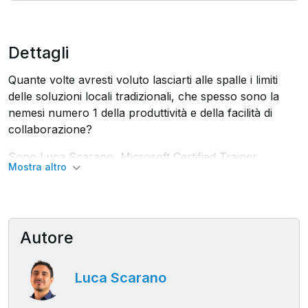
Dettagli
Quante volte avresti voluto lasciarti alle spalle i limiti
delle soluzioni locali tradizionali, che spesso sono la
nemesi numero 1 della produttività e della facilità di
collaborazione?
Sono Luca Scarano, Microsoft Certified Trainer
Mostra altro
Regional Lead e, in collaborazione con Corsi.it, ho
creato un percorso formativo che ti aprirà le porte al
potente ambiente cloud di Microsoft 365.
Un mondo che segnerà una svolta nella tua carriera
Autore
professionale e nella tua realtà aziendale.
Luca Scarano
Vedi, questo corso non è solo un'immersione nelle
funzionalità di Microsoft 365, ma una vera e propria