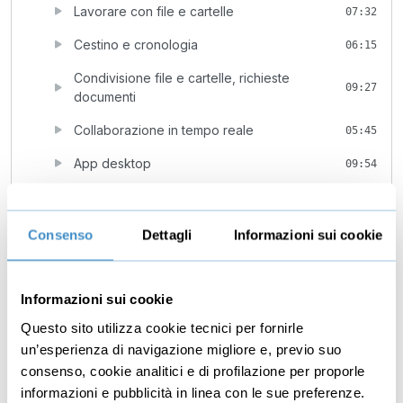
Lavorare con file e cartelle
07:32
Cestino e cronologia
06:15
Condivisione file e cartelle, richieste
09:27
documenti
Collaborazione in tempo reale
05:45
App desktop
09:54
Condivisione da desktop
Gratis
02:19
5
Sharepoint
46:59
Consenso
Dettagli
Informazioni sui cookie
Introduzione a Sharepoint
04:26
Informazioni sui cookie
Creazione sito del team
03:28
Questo sito utilizza cookie tecnici per fornirle
Conoscere gli oggetti del sito
05:39
un’esperienza di navigazione migliore e, previo suo
Lavorare con le pagine
08:43
consenso, cookie analitici e di profilazione per proporle
informazioni e pubblicità in linea con le sue preferenze.
Elenchi e regole di automazione
09:29