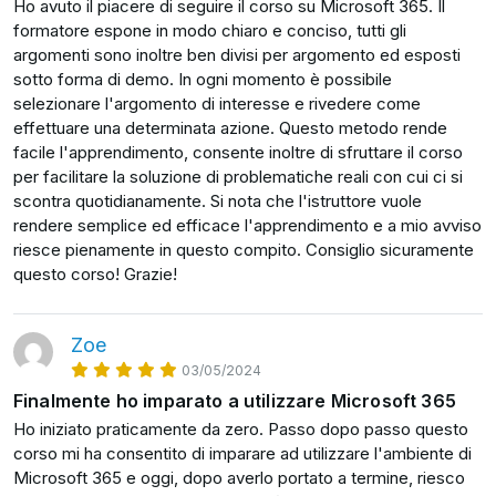
Educator, è inoltre progettista e tutor didattico.
collaborazione in tempo reale, e come creare e
Ho avuto il piacere di seguire il corso su Microsoft 365. Il
formatore espone in modo chiaro e conciso, tutti gli
gestire siti del team e raccolte documenti grazie a
argomenti sono inoltre ben divisi per argomento ed esposti
OneDrive e SharePoint: due strumenti che non
sotto forma di demo. In ogni momento è possibile
avranno più segreti per te.
selezionare l'argomento di interesse e rivedere come
E poi, Microsoft Teams! Il cuore della
effettuare una determinata azione. Questo metodo rende
comunicazione moderna in azienda.
facile l'apprendimento, consente inoltre di sfruttare il corso
per facilitare la soluzione di problematiche reali con cui ci si
In questa sezione ti mostrerò come sfruttare al
scontra quotidianamente. Si nota che l'istruttore vuole
massimo questo strumento, rendendo le tue
rendere semplice ed efficace l'apprendimento e a mio avviso
comunicazioni aziendali più efficaci e dinamiche.
riesce pienamente in questo compito. Consiglio sicuramente
questo corso! Grazie!
Questo è il tuo momento di portare la tua azienda verso
il futuro che merita, facendo insorgere una vera e
propria rivoluzioni digitale al suo interno.
Zoe
03/05/2024
Sei pronto a intraprendere questo viaggio con me?
Finalmente ho imparato a utilizzare Microsoft 365
Allora seguimi nel corso: iniziamo subito!
Ho iniziato praticamente da zero. Passo dopo passo questo
corso mi ha consentito di imparare ad utilizzare l'ambiente di
Microsoft 365 e oggi, dopo averlo portato a termine, riesco