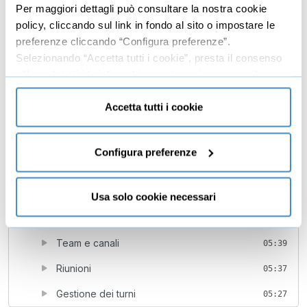
Per maggiori dettagli può consultare la nostra cookie
Filtri e visualizzazioni
06:15
policy, cliccando sul link in fondo al sito o impostare le
preferenze cliccando “Configura preferenze”.
Raccolta documenti e avvisi
03:31
Selezionando “Accetta tutti i cookie”, presta il consenso
all’uso di tutti i tipi di cookie mentre può revocare il
Modifica in esclusiva
05:28
consenso cliccando su “Usa solo cookie necessari” e
6
Teams, Word, Excel e Power Point
38:57
saranno attivati i soli cookie tecnici necessari al corretto
Accetta tutti i cookie
funzionamento del sito.
Word, Excel e Power Point: caratteristiche
07:54
comuni
Configura preferenze
Introduzione a Teams e impostazioni
04:53
Interfaccia di Teams
02:53
Usa solo cookie necessari
Chat, chiamate e condivisione contenuti
06:34
Team e canali
05:39
Riunioni
05:37
Gestione dei turni
05:27