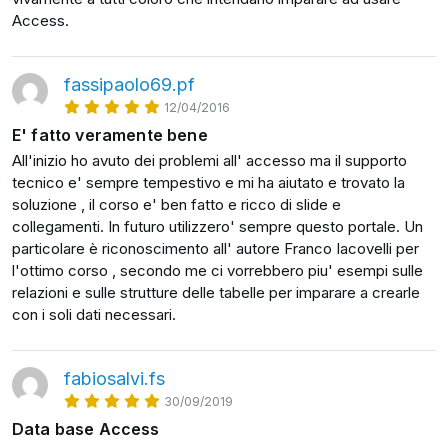
Access.
Non dimenticare che avrai un importante certificato da
mostrare nel tuo Curriculum Vitae.
fassipaolo69.pf
Allora, sei pronto finalmente a padroneggiare Access
12/04/2016
come un vero professionista?
E' fatto veramente bene
Cominciamo subito!
All'inizio ho avuto dei problemi all' accesso ma il supporto
tecnico e' sempre tempestivo e mi ha aiutato e trovato la
soluzione , il corso e' ben fatto e ricco di slide e
collegamenti. In futuro utilizzero' sempre questo portale. Un
particolare è riconoscimento all' autore Franco Iacovelli per
l'ottimo corso , secondo me ci vorrebbero piu' esempi sulle
relazioni e sulle strutture delle tabelle per imparare a crearle
con i soli dati necessari.
fabiosalvi.fs
30/09/2019
Data base Access