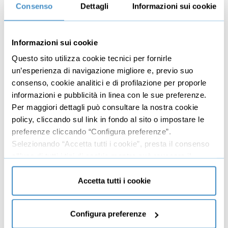
06:04
Consenso
record
Dettagli
Informazioni sui cookie
Come aggiungere pulsanti
08:09
Informazioni sui cookie
Come cambiare l’ordine di tabulazione
07:03
Questo sito utilizza cookie tecnici per fornirle
Come creare altri tipi di maschere
08:23
un’esperienza di navigazione migliore e, previo suo
Come creare una maschera di navigazione
05:26
consenso, cookie analitici e di profilazione per proporle
informazioni e pubblicità in linea con le sue preferenze.
11
Creare i report
50:55
Per maggiori dettagli può consultare la nostra cookie
policy, cliccando sul link in fondo al sito o impostare le
Cosa sono i report
04:43
preferenze cliccando “Configura preferenze”.
Come usare la creazione guidata report
07:12
Selezionando “Accetta tutti i cookie”, presta il consenso
all’uso di tutti i tipi di cookie mentre può revocare il
Come gestire un report in visualizzazione
04:27
consenso cliccando su “Usa solo cookie necessari” e
struttura
saranno attivati i soli cookie tecnici necessari al corretto
Accetta tutti i cookie
Come raggruppare e ordinare i record
06:12
funzionamento del sito.
Come creare campi calcolati
05:41
Configura preferenze
Come applicare la formattazione