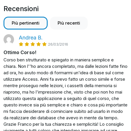
Come impostare le relazioni tra le tabelle.
Oggi è specializzato in Microsoft 365 e realizza
Recensioni
Come creare le maschere, ossia i moduli per
video corsi, formazione online e on-site.
inserire e vedere i tuoi dati.
Come estrarre le informazioni con le query,
Più pertinenti
Più recenti
Tutte le info su
www.francoiacovelli.it
proprio come fai con Google quando cerchi
qualcosa.
_______________________
Andrea B.
Come realizzare i report, rapporti stampabili sulla
26/03/2016
Scopri tutti i corsi di
Franco
!
situazione delle informazioni che vuoi, anche con
Ottimo Corso!
calcoli e raggruppamenti.
Corso ben strutturato e spiegato in maniera semplice e
chiara. Non l''ho ancora completato, ma dalle lezioni fatte fino
Il tutto con un esempio pratico completo che potrai
ad ora, ho avuto modo di formarmi un'idea di base sul come
svolgere anche tu insieme a me.
utilizzare Access. Anni fa avevo fatto un corso simile e forse
mentre proseguo nelle lezioni, i cassetti della memoria si
Potrai sfruttare queste conoscenze sia per la tua
riaprono, ma ho l'impressione che, visto che poi non ho mai
attività personale sia per il tuo lavoro, realizzando
utilizzato questa applicazione a seguito di quel corso, che
applicazioni personalizzate di contabilità o magazzino.
questo invece sia più semplice e chiaro e cosa più importante
Le possibilità sono veramente tante.
mi faccia desiderare di cominciare subito ad usarlo in modo
da realizzare dei database che avevo in mente da tempo.
In questo corso ti mostrerò Access 2013 ma è perfetto
Grazie Franco per la tua chiarezza e semplicità! Lo consiglio
anche per Access 2016, che è pressoché identico.
vivamente a tutti coloro che intendano imparare ad usare