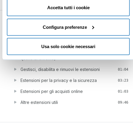
solo cookie necessari” e saranno attivati i soli cookie
Scelte rapide da tastiera
04:19
tecnici necessari al corretto funzionamento del sito.
Accetta tutti i cookie
8
Le Estensioni di Edge (e Chrome) di cui
19:31
non potrai più fare a meno
Configura preferenze
Cosa sono le estensioni del browser e a cosa
02:23
servono
Usa solo cookie necessari
Installare le estensioni in Microsoft Edge (anche
01:52
quelle di Chrome)
Gestisci, disabilita e rimuovi le estensioni
01:04
Estensioni per la privacy e la sicurezza
03:23
Estensioni per gli acquisti online
01:03
Altre estensioni utili
09:46