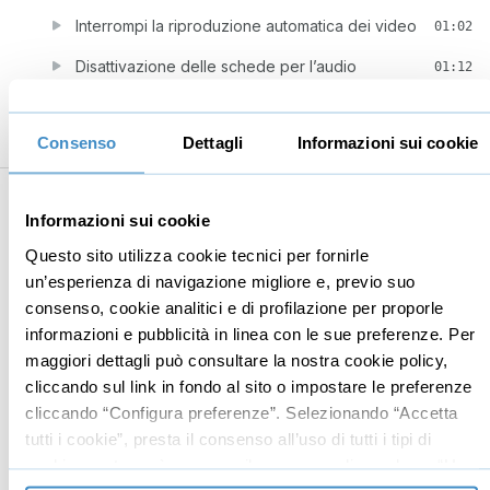
Interrompi la riproduzione automatica dei video
01:02
Disattivazione delle schede per l’audio
01:12
Come installare un traduttore simultaneo
03:22
Consenso
Dettagli
Informazioni sui cookie
Installare i temi di Chrome in Microsoft Edge
01:48
7
Trucchi per navigare più rapidamente e
23:48
con meno click
Informazioni sui cookie
Questo sito utilizza cookie tecnici per fornirle
Migliora il focus durante l'esplorazione (modalità
04:05
un’esperienza di navigazione migliore e, previo suo
lettura)
consenso, cookie analitici e di profilazione per proporle
Lascia che il Web legga ad alta voce per te
01:47
informazioni e pubblicità in linea con le sue preferenze. Per
maggiori dettagli può consultare la nostra cookie policy,
Salvataggio automatico e riempimento automatico
04:25
cliccando sul link in fondo al sito o impostare le preferenze
Regolare dimensioni e font del testo
04:27
cliccando “Configura preferenze”. Selezionando “Accetta
tutti i cookie”, presta il consenso all’uso di tutti i tipi di
Gestione di webcam e microfoni con Microsoft
04:45
cookie mentre può revocare il consenso cliccando su “Usa
Edge